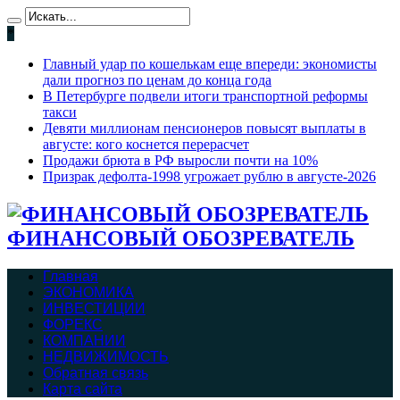
*
Главный удар по кошелькам еще впереди: экономисты
дали прогноз по ценам до конца года
В Петербурге подвели итоги транспортной реформы
такси
Девяти миллионам пенсионеров повысят выплаты в
августе: кого коснется перерасчет
Продажи брюта в РФ выросли почти на 10%
Призрак дефолта-1998 угрожает рублю в августе-2026
ФИНАНСОВЫЙ ОБОЗРЕВАТЕЛЬ
Главная
ЭКОНОМИКА
ИНВЕСТИЦИИ
ФОРЕКС
КОМПАНИИ
НЕДВИЖИМОСТЬ
Обратная связь
Карта сайта