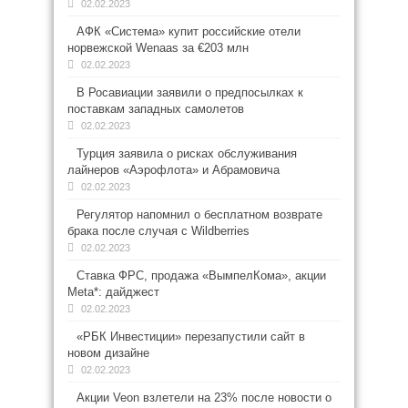
02.02.2023
АФК «Система» купит российские отели
норвежской Wenaas за €203 млн
02.02.2023
В Росавиации заявили о предпосылках к
поставкам западных самолетов
02.02.2023
Турция заявила о рисках обслуживания
лайнеров «Аэрофлота» и Абрамовича
02.02.2023
Регулятор напомнил о бесплатном возврате
брака после случая с Wildberries
02.02.2023
Ставка ФРС, продажа «ВымпелКома», акции
Meta*: дайджест
02.02.2023
«РБК Инвестиции» перезапустили сайт в
новом дизайне
02.02.2023
Акции Veon взлетели на 23% после новости о