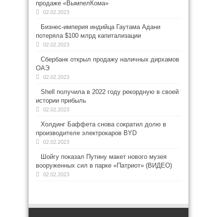
продаже «ВымпелКома»
02.02.2023
Бизнес-империя индийца Гаутама Адани
потеряла $100 млрд капитализации
02.02.2023
Сбербанк открыл продажу наличных дирхамов
ОАЭ
02.02.2023
Shell получила в 2022 году рекордную в своей
истории прибыль
02.02.2023
Холдинг Баффета снова сократил долю в
производителе электрокаров BYD
02.02.2023
Шойгу показал Путину макет нового музея
вооруженных сил в парке «Патриот» (ВИДЕО)
02.02.2023