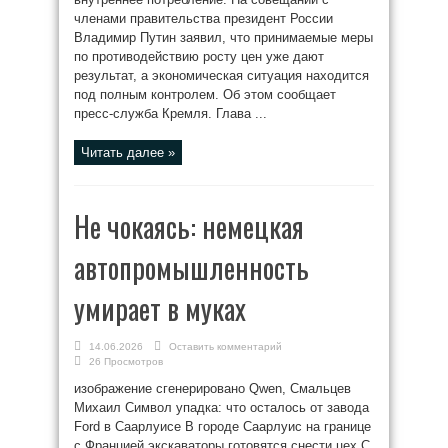
членами правительства президент России
Владимир Путин заявил, что принимаемые меры
по противодействию росту цен уже дают
результат, а экономическая ситуация находится
под полным контролем. Об этом сообщает
пресс-служба Кремля. Глава ...
Читать далее »
Не чокаясь: немецкая
автопромышленность
умирает в муках
14.06.2026
Оставить комментарий
26 Просмотров
изображение сгенерировано Qwen, Смальцев
Михаил Символ упадка: что осталось от завода
Ford в Саарлуисе В городе Саарлуис на границе
с Францией экскаваторы готовятся снести цех C