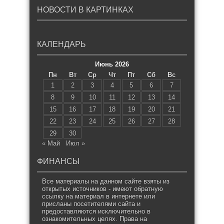
НОВОСТИ В КАРТИНКАХ
КАЛЕНДАРЬ
Июнь 2026
Пн
Вт
Ср
Чт
Пт
Сб
Вс
1
2
3
4
5
6
7
8
9
10
11
12
13
14
15
16
17
18
19
20
21
22
23
24
25
26
27
28
29
30
« Май
Июл »
ФИНАНСЫ
Все материалы на данном сайте взяты из
открытых источников - имеют обратную
ссылку на материал в интернете или
присланы посетителями сайта и
предоставляются исключительно в
ознакомительных целях. Права на