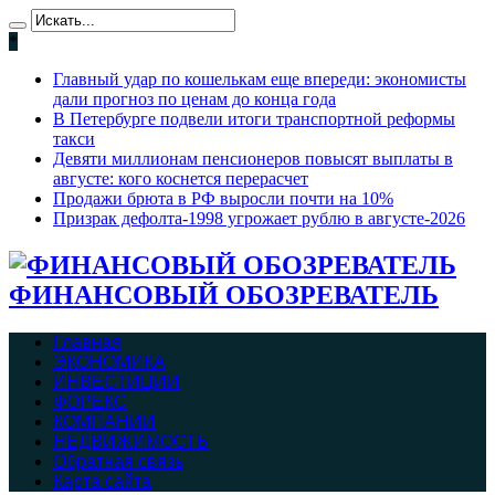
*
Главный удар по кошелькам еще впереди: экономисты
дали прогноз по ценам до конца года
В Петербурге подвели итоги транспортной реформы
такси
Девяти миллионам пенсионеров повысят выплаты в
августе: кого коснется перерасчет
Продажи брюта в РФ выросли почти на 10%
Призрак дефолта-1998 угрожает рублю в августе-2026
ФИНАНСОВЫЙ ОБОЗРЕВАТЕЛЬ
Главная
ЭКОНОМИКА
ИНВЕСТИЦИИ
ФОРЕКС
КОМПАНИИ
НЕДВИЖИМОСТЬ
Обратная связь
Карта сайта