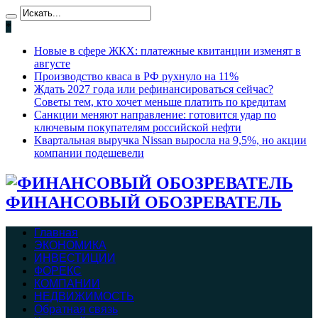
*
Новые в сфере ЖКХ: платежные квитанции изменят в
августе
Производство кваса в РФ рухнуло на 11%
Ждать 2027 года или рефинансироваться сейчас?
Советы тем, кто хочет меньше платить по кредитам
Санкции меняют направление: готовится удар по
ключевым покупателям российской нефти
Квартальная выручка Nissan выросла на 9,5%, но акции
компании подешевели
ФИНАНСОВЫЙ ОБОЗРЕВАТЕЛЬ
Главная
ЭКОНОМИКА
ИНВЕСТИЦИИ
ФОРЕКС
КОМПАНИИ
НЕДВИЖИМОСТЬ
Обратная связь