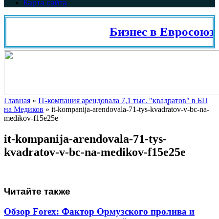
Карта сайта
Бизнес в Евросоюзе
Главная
»
IT-компания арендовала 7,1 тыс. "квадратов" в БЦ
на Медиков
»
it-kompanija-arendovala-71-tys-kvadratov-v-bc-na-
medikov-f15e25e
it-kompanija-arendovala-71-tys-
kvadratov-v-bc-na-medikov-f15e25e
Читайте также
Обзор Forex: Фактор Ормузского пролива и