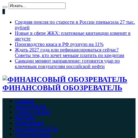
*
Средняя пенсия по старости в России превысила 27 тыс.
рублей
Новые в сфере ЖКХ: платежные квитанции изменят в
августе
Производство кваса в РФ рухнуло на 11%
Ждать 2027 года или рефинансироваться сейчас?
Советы тем, кто хочет меньше платить по кредитам
Санкции меняют направление: готовится удар по
ключевым покупателям российской нефти
ФИНАНСОВЫЙ ОБОЗРЕВАТЕЛЬ
Главная
ЭКОНОМИКА
ИНВЕСТИЦИИ
ФОРЕКС
КОМПАНИИ
НЕДВИЖИМОСТЬ
Обратная связь