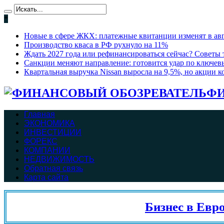
*
Новые в сфере ЖКХ: платежные квитанции изменят в ав
Производство кваса в РФ рухнуло на 11%
Ждать 2027 года или рефинансироваться сейчас? Советы т
Санкции меняют направление: готовится удар по ключев
Квартальная выручка Nissan выросла на 9,5%, но акции 
ФИ
Главная
ЭКОНОМИКА
ИНВЕСТИЦИИ
ФОРЕКС
КОМПАНИИ
НЕДВИЖИМОСТЬ
Обратная связь
Карта сайта
Бизнес в Евросо