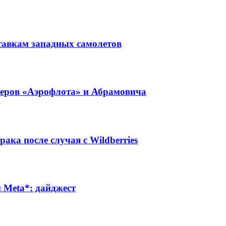
тавкам западных самолетов
неров «Аэрофлота» и Абрамовича
ака после случая с Wildberries
Meta*: дайджест