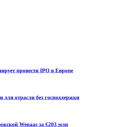
ирует провести IPO в Европе
ии для отрасли без господдержки
ежской Wenaas за €203 млн