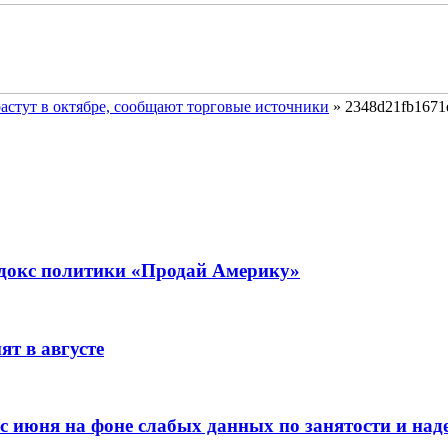
растут в октябре, сообщают торговые источники
»
2348d21fb1671
адокс политики «Продай Америку»
т в августе
 с июня на фоне слабых данных по занятости и на