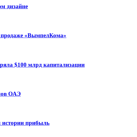
ом дизайне
 о продаже «ВымпелКома»
еряла $100 млрд капитализации
мов ОАЭ
ей истории прибыль