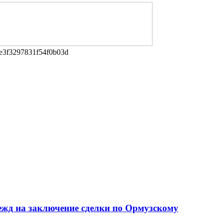
e3f3297831f54f0b03d
дежд на заключение сделки по Ормузскому