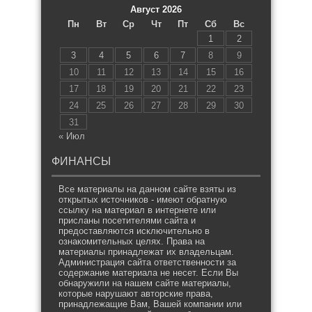
Август 2026
Пн
Вт
Ср
Чт
Пт
Сб
Вс
1
2
3
4
5
6
7
8
9
10
11
12
13
14
15
16
17
18
19
20
21
22
23
24
25
26
27
28
29
30
31
« Июл
ФИНАНСЫ
Все материалы на данном сайте взяты из
открытых источников - имеют обратную
ссылку на материал в интернете или
присланы посетителями сайта и
предоставляются исключительно в
ознакомительных целях. Права на
материалы принадлежат их владельцам.
Администрация сайта ответственности за
содержание материала не несет. Если Вы
обнаружили на нашем сайте материалы,
которые нарушают авторские права,
принадлежащие Вам, Вашей компании или