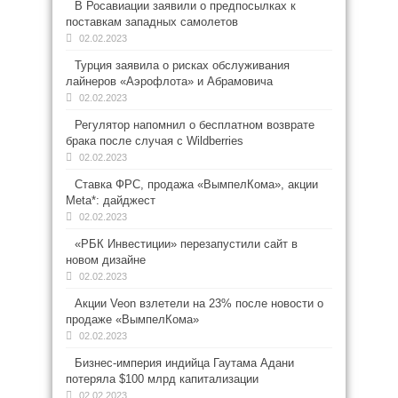
В Росавиации заявили о предпосылках к
поставкам западных самолетов
02.02.2023
Турция заявила о рисках обслуживания
лайнеров «Аэрофлота» и Абрамовича
02.02.2023
Регулятор напомнил о бесплатном возврате
брака после случая с Wildberries
02.02.2023
Ставка ФРС, продажа «ВымпелКома», акции
Meta*: дайджест
02.02.2023
«РБК Инвестиции» перезапустили сайт в
новом дизайне
02.02.2023
Акции Veon взлетели на 23% после новости о
продаже «ВымпелКома»
02.02.2023
Бизнес-империя индийца Гаутама Адани
потеряла $100 млрд капитализации
02.02.2023