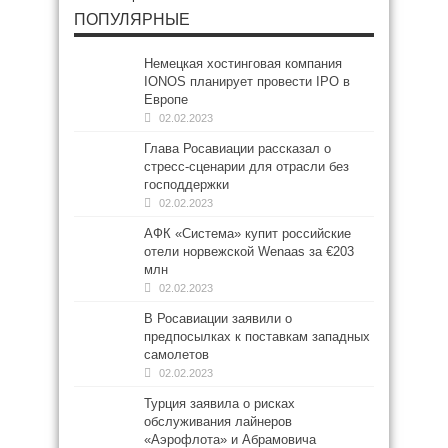
ПОПУЛЯРНЫЕ
Немецкая хостинговая компания
IONOS планирует провести IPO в
Европе
02.02.2023
Глава Росавиации рассказал о
стресс-сценарии для отрасли без
господдержки
02.02.2023
АФК «Система» купит российские
отели норвежской Wenaas за €203
млн
02.02.2023
В Росавиации заявили о
предпосылках к поставкам западных
самолетов
02.02.2023
Турция заявила о рисках
обслуживания лайнеров
«Аэрофлота» и Абрамовича