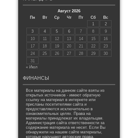
Август 2026
Пн
Вт
Ср
Чт
Пт
Сб
Вс
1
2
3
4
5
6
7
8
9
10
11
12
13
14
15
16
17
18
19
20
21
22
23
24
25
26
27
28
29
30
31
« Июл
ФИНАНСЫ
Все материалы на данном сайте взяты из
открытых источников - имеют обратную
ссылку на материал в интернете или
присланы посетителями сайта и
предоставляются исключительно в
ознакомительных целях. Права на
материалы принадлежат их владельцам.
Администрация сайта ответственности за
содержание материала не несет. Если Вы
обнаружили на нашем сайте материалы,
которые нарушают авторские права,