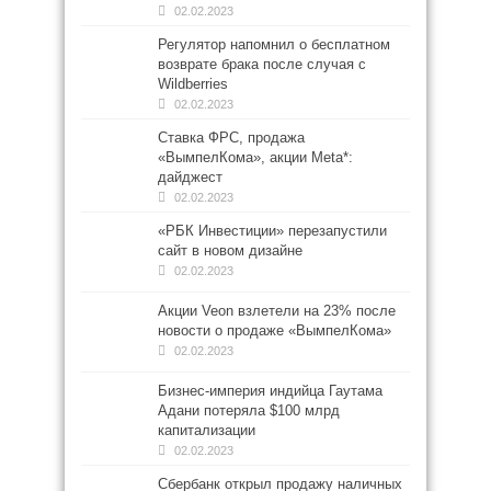
02.02.2023
Регулятор напомнил о бесплатном
возврате брака после случая с
Wildberries
02.02.2023
Ставка ФРС, продажа
«ВымпелКома», акции Meta*:
дайджест
02.02.2023
«РБК Инвестиции» перезапустили
сайт в новом дизайне
02.02.2023
Акции Veon взлетели на 23% после
новости о продаже «ВымпелКома»
02.02.2023
Бизнес-империя индийца Гаутама
Адани потеряла $100 млрд
капитализации
02.02.2023
Сбербанк открыл продажу наличных