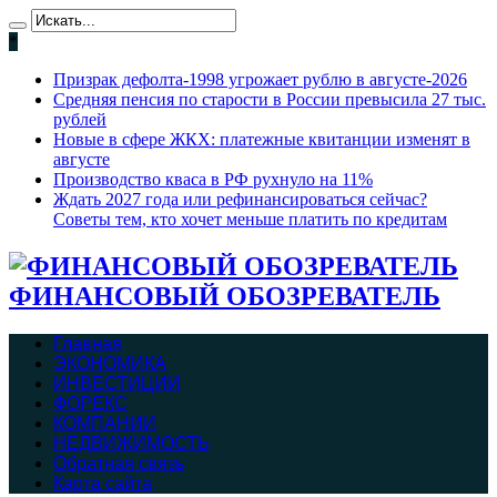
*
Призрак дефолта-1998 угрожает рублю в августе-2026
Средняя пенсия по старости в России превысила 27 тыс.
рублей
Новые в сфере ЖКХ: платежные квитанции изменят в
августе
Производство кваса в РФ рухнуло на 11%
Ждать 2027 года или рефинансироваться сейчас?
Советы тем, кто хочет меньше платить по кредитам
ФИНАНСОВЫЙ ОБОЗРЕВАТЕЛЬ
Главная
ЭКОНОМИКА
ИНВЕСТИЦИИ
ФОРЕКС
КОМПАНИИ
НЕДВИЖИМОСТЬ
Обратная связь
Карта сайта