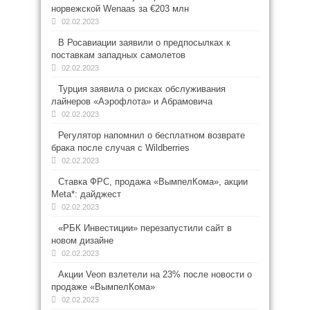
норвежской Wenaas за €203 млн
02.02.2023
В Росавиации заявили о предпосылках к
поставкам западных самолетов
02.02.2023
Турция заявила о рисках обслуживания
лайнеров «Аэрофлота» и Абрамовича
02.02.2023
Регулятор напомнил о бесплатном возврате
брака после случая с Wildberries
02.02.2023
Ставка ФРС, продажа «ВымпелКома», акции
Meta*: дайджест
02.02.2023
«РБК Инвестиции» перезапустили сайт в
новом дизайне
02.02.2023
Акции Veon взлетели на 23% после новости о
продаже «ВымпелКома»
02.02.2023