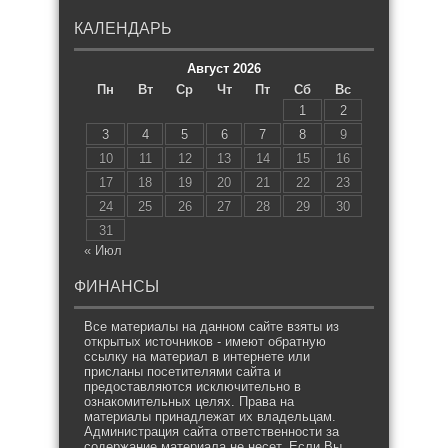
КАЛЕНДАРЬ
Август 2026
Пн
Вт
Ср
Чт
Пт
Сб
Вс
1
2
3
4
5
6
7
8
9
10
11
12
13
14
15
16
17
18
19
20
21
22
23
24
25
26
27
28
29
30
31
« Июл
ФИНАНСЫ
Все материалы на данном сайте взяты из
открытых источников - имеют обратную
ссылку на материал в интернете или
присланы посетителями сайта и
предоставляются исключительно в
ознакомительных целях. Права на
материалы принадлежат их владельцам.
Администрация сайта ответственности за
содержание материала не несет. Если Вы