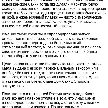
американские банки тогда придумали маркетинговую
схему с переменной процентной ставкой: в первое время
кредита (обычно три года) процентная ставка была очень
низкой, а ежемесячный платеж — чисто символическим,
зато потом процентная ставка резко увеличивалась,
а вместе с ней и ежемесячный платеж.
Именно такие кредиты и спровоцировали запуск
описанной выше спирали обвала цен: когда подошел
срок массового перехода на более высокий
ежемесячный платеж, многие ninja-заемщики при всем
своем желании просто не могли его осилить, и банки
стали забирать у них недвижимость.
Цена пошла вниз, а так как значительная часть ипотеки
была выдана с низким первоначальным взносом или
вообще без него, то даже незначительное снижение
цены создало ситуацию, когда многим стало выгодно
отказаться от ипотеки, отдав дом банку. Спираль
закрутилась.
Понятно, что в нынешней России ничего подобного
и близко нет. Главное отличие в том, что у нас банки
в последнее время почти не выдают ипотеку с низким
первоначальным взносом. По программам