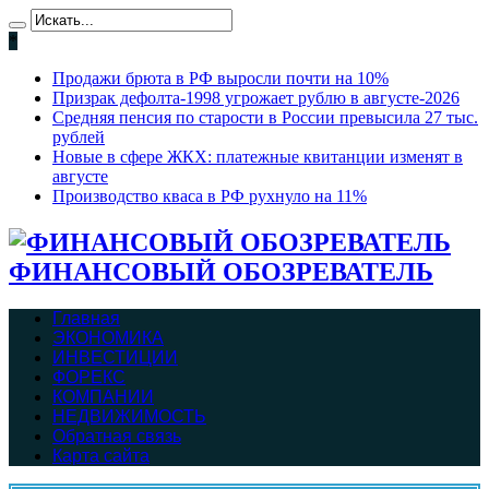
*
Продажи брюта в РФ выросли почти на 10%
Призрак дефолта-1998 угрожает рублю в августе-2026
Средняя пенсия по старости в России превысила 27 тыс.
рублей
Новые в сфере ЖКХ: платежные квитанции изменят в
августе
Производство кваса в РФ рухнуло на 11%
ФИНАНСОВЫЙ ОБОЗРЕВАТЕЛЬ
Главная
ЭКОНОМИКА
ИНВЕСТИЦИИ
ФОРЕКС
КОМПАНИИ
НЕДВИЖИМОСТЬ
Обратная связь
Карта сайта