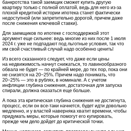
банкротства такой заемщик сможет купить другую
квартиру только с полной оплатой, ведь для него из-за
плохой кредитной истории ипотека станет фактически
недоступной (или запретительно дорогой, причем даже
после снижения ключевой ставки).
Для заемщиков по ипотеке с господдержкой этот
аргумент еще сильнее: ведь многие из них после 1 июля
2024 г. уже не подпадают под льготные условия, так что
им свой счастливый случай надо особенно ценить!
Из всего сказанного следует, что даже если цены
на недвижимость начнут снижаться, то лавинообразного
обвала не будет — по крайней мере, до тех пор, пока они
не снизятся на 20−25%. Причем надо понимать, что
20−25% — это в рублях, в номинале. А с учетом
инфляции глубина снижения, достаточная для запуска
спирали, должна оказаться еще больше.
А пока эта критическая глубина снижения не достигнута,
процесс, если он все-таки начнется, будет идти довольно
медленно, и у властей наверняка хватит времени, чтобы
придумать меры, которые помогут его купировать,
прежде чем дело дойдет до критической точки.