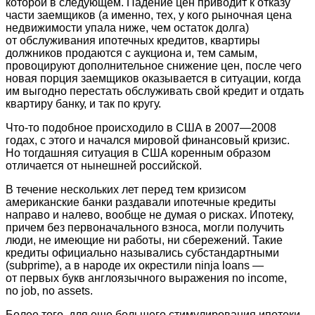
которой в следующем. Падение цен приводит к отказу
части заемщиков (а именно, тех, у кого рыночная цена
недвижимости упала ниже, чем остаток долга)
от обслуживания ипотечных кредитов, квартиры
должников продаются с аукциона и, тем самым,
провоцируют дополнительное снижение цен, после чего
новая порция заемщиков оказывается в ситуации, когда
им выгодно перестать обслуживать свой кредит и отдать
квартиру банку, и так по кругу.
Что-то подобное происходило в США в 2007—2008
годах, с этого и начался мировой финансовый кризис.
Но тогдашняя ситуация в США коренным образом
отличается от нынешней российской.
В течение нескольких лет перед тем кризисом
американские банки раздавали ипотечные кредиты
направо и налево, вообще не думая о рисках. Ипотеку,
причем без первоначального взноса, могли получить
люди, не имеющие ни работы, ни сбережений. Такие
кредиты официально назывались субстандартными
(subprime), а в народе их окрестили ninja loans —
от первых букв англоязычного выражения no income,
no job, no assets.
Более того, для еще большего стимулирования ипотеки