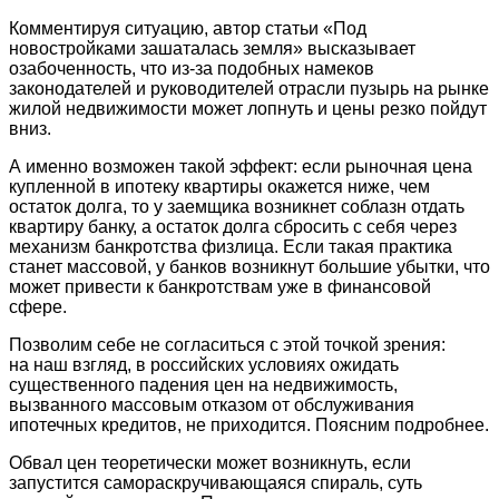
Комментируя ситуацию, автор статьи «Под
новостройками зашаталась земля» высказывает
озабоченность, что из-за подобных намеков
законодателей и руководителей отрасли пузырь на рынке
жилой недвижимости может лопнуть и цены резко пойдут
вниз.
А именно возможен такой эффект: если рыночная цена
купленной в ипотеку квартиры окажется ниже, чем
остаток долга, то у заемщика возникнет соблазн отдать
квартиру банку, а остаток долга сбросить с себя через
механизм банкротства физлица. Если такая практика
станет массовой, у банков возникнут большие убытки, что
может привести к банкротствам уже в финансовой
сфере.
Позволим себе не согласиться с этой точкой зрения:
на наш взгляд, в российских условиях ожидать
существенного падения цен на недвижимость,
вызванного массовым отказом от обслуживания
ипотечных кредитов, не приходится. Поясним подробнее.
Обвал цен теоретически может возникнуть, если
запустится самораскручивающаяся спираль, суть