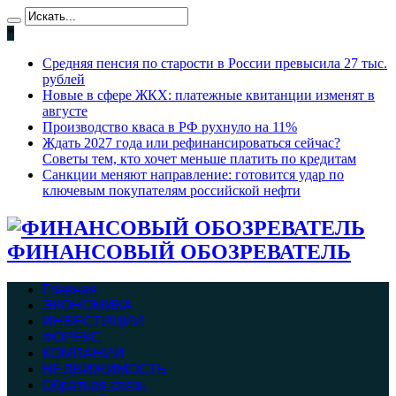
*
Средняя пенсия по старости в России превысила 27 тыс.
рублей
Новые в сфере ЖКХ: платежные квитанции изменят в
августе
Производство кваса в РФ рухнуло на 11%
Ждать 2027 года или рефинансироваться сейчас?
Советы тем, кто хочет меньше платить по кредитам
Санкции меняют направление: готовится удар по
ключевым покупателям российской нефти
ФИНАНСОВЫЙ ОБОЗРЕВАТЕЛЬ
Главная
ЭКОНОМИКА
ИНВЕСТИЦИИ
ФОРЕКС
КОМПАНИИ
НЕДВИЖИМОСТЬ
Обратная связь