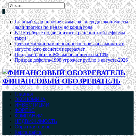
*
Главный удар по кошелькам еще впереди: экономисты
дали прогноз по ценам до конца года
В Петербурге подвели итоги транспортной реформы
такси
Девяти миллионам пенсионеров повысят выплаты в
августе: кого коснется перерасчет
Продажи брюта в РФ выросли почти на 10%
Призрак дефолта-1998 угрожает рублю в августе-2026
ФИНАНСОВЫЙ ОБОЗРЕВАТЕЛЬ
Главная
ЭКОНОМИКА
ИНВЕСТИЦИИ
ФОРЕКС
КОМПАНИИ
НЕДВИЖИМОСТЬ
Обратная связь
Карта сайта