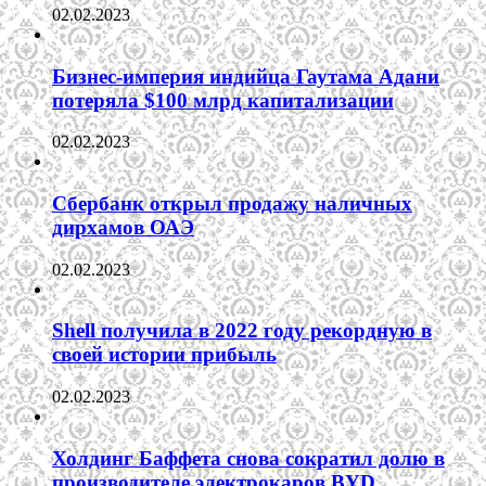
02.02.2023
Бизнес-империя индийца Гаутама Адани
потеряла $100 млрд капитализации
02.02.2023
Сбербанк открыл продажу наличных
дирхамов ОАЭ
02.02.2023
Shell получила в 2022 году рекордную в
своей истории прибыль
02.02.2023
Холдинг Баффета снова сократил долю в
производителе электрокаров BYD