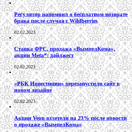
Регулятор напомнил о бесплатном возврате
брака после случая с Wildberries
02.02.2023
Ставка ФРС, продажа «ВымпелКома»,
акции Meta*: дайджест
02.02.2023
«РБК Инвестиции» перезапустили сайт в
новом дизайне
02.02.2023
Акции Veon взлетели на 23% после новости
о продаже «ВымпелКома»