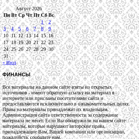
Август 2026
Пн
Вт
Ср
Чт
Пт
Сб
Вс
1
2
3
4
5
6
7
8
9
10
11
12
13
14
15
16
17
18
19
20
21
22
23
24
25
26
27
28
29
30
31
« Июл
ФИНАНСЫ
Все материалы на данном сайте взяты из открытых
источников - имеют обратную ссылку на материал в
интернете или присланы посетителями сайта и
предоставляются исключительно в ознакомительных целях.
Права на материалы принадлежат их владельцам.
Администрация сайта ответственности за содержание
материала не несет. Если Вы обнаружили на нашем сайте
материалы, которые нарушают авторские права,
принадлежащие Вам, Вашей компании или организации,
пожалуйста, сообщите нам.