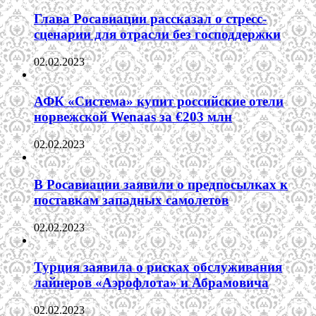
Глава Росавиации рассказал о стресс-
сценарии для отрасли без господдержки
02.02.2023
АФК «Система» купит российские отели
норвежской Wenaas за €203 млн
02.02.2023
В Росавиации заявили о предпосылках к
поставкам западных самолетов
02.02.2023
Турция заявила о рисках обслуживания
лайнеров «Аэрофлота» и Абрамовича
02.02.2023