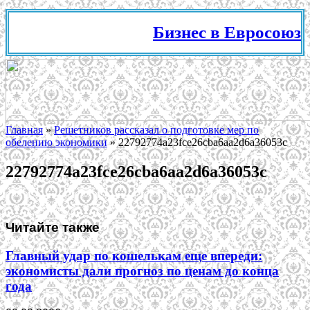
Бизнес в Евросоюзе, 
Главная
»
Решетников рассказал о подготовке мер по
обелению экономики
»
22792774a23fce26cba6aa2d6a36053c
22792774a23fce26cba6aa2d6a36053c
Читайте также
Главный удар по кошелькам еще впереди:
экономисты дали прогноз по ценам до конца
года