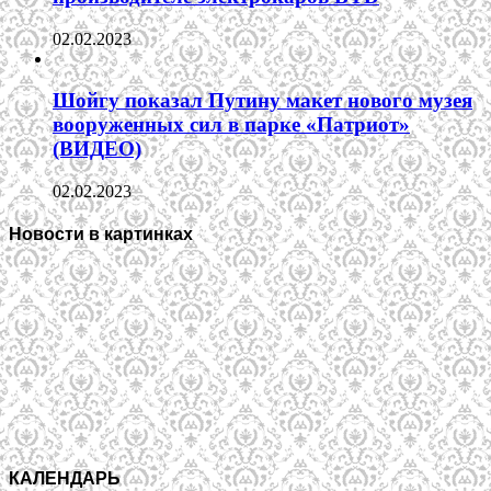
02.02.2023
Шойгу показал Путину макет нового музея
вооруженных сил в парке «Патриот»
(ВИДЕО)
02.02.2023
Новости в картинках
КАЛЕНДАРЬ