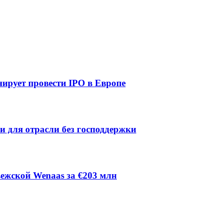
ирует провести IPO в Европе
ии для отрасли без господдержки
ежской Wenaas за €203 млн