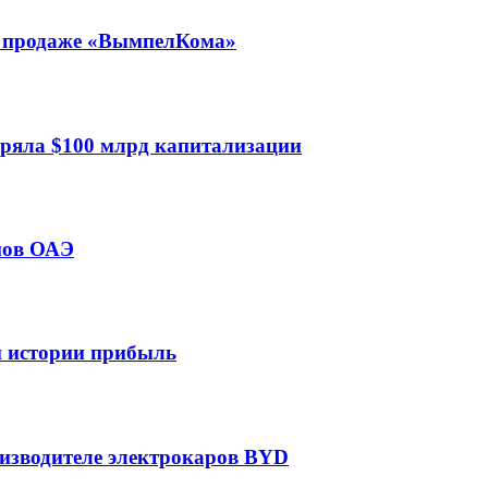
 о продаже «ВымпелКома»
еряла $100 млрд капитализации
мов ОАЭ
ей истории прибыль
оизводителе электрокаров BYD