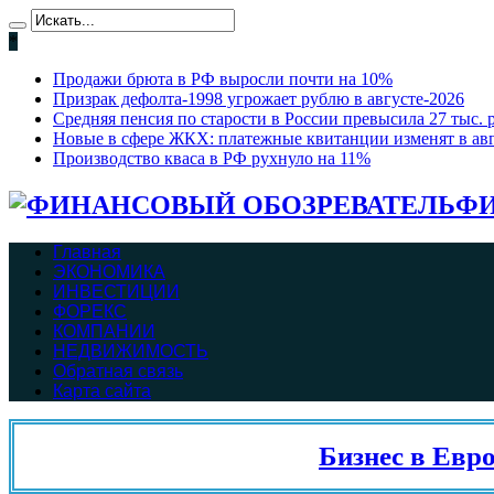
*
Продажи брюта в РФ выросли почти на 10%
Призрак дефолта-1998 угрожает рублю в августе-2026
Средняя пенсия по старости в России превысила 27 тыс. 
Новые в сфере ЖКХ: платежные квитанции изменят в ав
Производство кваса в РФ рухнуло на 11%
ФИ
Главная
ЭКОНОМИКА
ИНВЕСТИЦИИ
ФОРЕКС
КОМПАНИИ
НЕДВИЖИМОСТЬ
Обратная связь
Карта сайта
Бизнес в Евросо