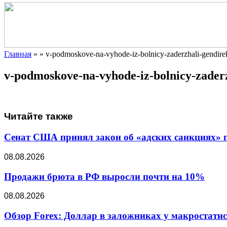
Главная
»
»
v-podmoskove-na-vyhode-iz-bolnicy-zaderzhali-gendire
v-podmoskove-na-vyhode-iz-bolnicy-zader
Читайте также
Сенат США принял закон об «адских санкциях» 
08.08.2026
Продажи брюта в РФ выросли почти на 10%
08.08.2026
Обзор Forex: Доллар в заложниках у макростати