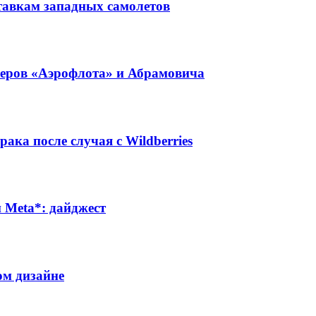
тавкам западных самолетов
неров «Аэрофлота» и Абрамовича
ака после случая с Wildberries
Meta*: дайджест
ом дизайне