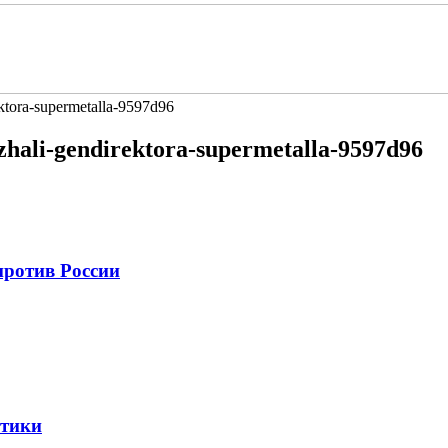
ktora-supermetalla-9597d96
zhali-gendirektora-supermetalla-9597d96
против России
стики