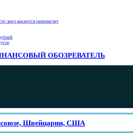
е: кого коснется перерасчет
рублей
густе
НАНСОВЫЙ ОБОЗРЕВАТЕЛЬ
юзе, Швейцарии, США