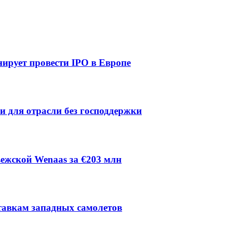
ирует провести IPO в Европе
ии для отрасли без господдержки
ежской Wenaas за €203 млн
тавкам западных самолетов