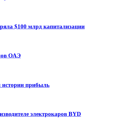
еряла $100 млрд капитализации
мов ОАЭ
ей истории прибыль
оизводителе электрокаров BYD