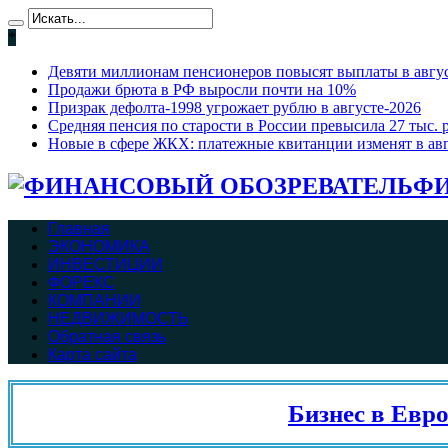
*
Девяти миллионам пенсионеров повысят выплаты в август
Продажи брюта в РФ выросли почти на 10%
Призрак дефолта-1998 угрожает рублю в августе-2026
Средняя пенсия по старости в России превысила 27 тыс. 
Новые в сфере ЖКХ: платежные квитанции изменят в ав
ФИ
Главная
ЭКОНОМИКА
ИНВЕСТИЦИИ
ФОРЕКС
КОМПАНИИ
НЕДВИЖИМОСТЬ
Обратная связь
Карта сайта
Бизнес в Евросо