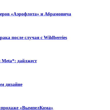
неров «Аэрофлота» и Абрамовича
ака после случая с Wildberries
Meta*: дайджест
ом дизайне
 о продаже «ВымпелКома»