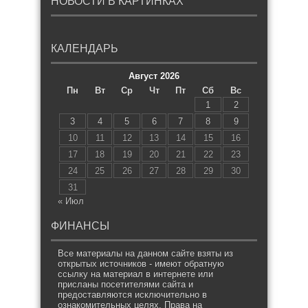
НОВОСТИ В КАРТИНКАХ
КАЛЕНДАРЬ
Август 2026
Пн
Вт
Ср
Чт
Пт
Сб
Вс
1
2
3
4
5
6
7
8
9
10
11
12
13
14
15
16
17
18
19
20
21
22
23
24
25
26
27
28
29
30
31
« Июл
ФИНАНСЫ
Все материалы на данном сайте взяты из
открытых источников - имеют обратную
ссылку на материал в интернете или
присланы посетителями сайта и
предоставляются исключительно в
ознакомительных целях. Права на