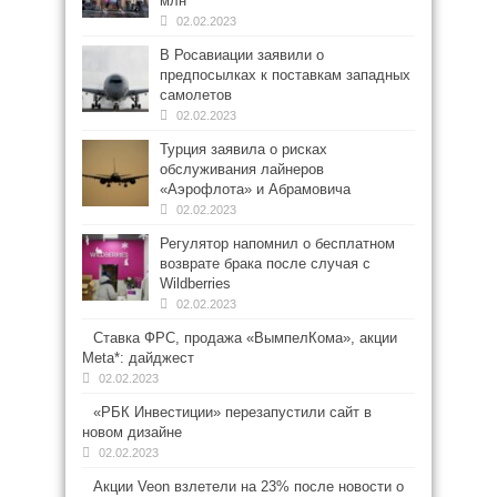
млн
02.02.2023
В Росавиации заявили о
предпосылках к поставкам западных
самолетов
02.02.2023
Турция заявила о рисках
обслуживания лайнеров
«Аэрофлота» и Абрамовича
02.02.2023
Регулятор напомнил о бесплатном
возврате брака после случая с
Wildberries
02.02.2023
Ставка ФРС, продажа «ВымпелКома», акции
Meta*: дайджест
02.02.2023
«РБК Инвестиции» перезапустили сайт в
новом дизайне
02.02.2023
Акции Veon взлетели на 23% после новости о