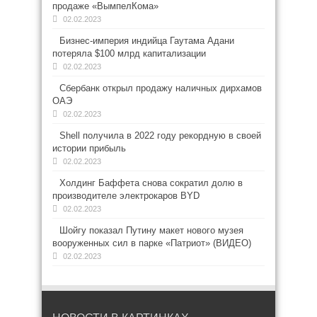
продаже «ВымпелКома»
02.02.2023
Бизнес-империя индийца Гаутама Адани
потеряла $100 млрд капитализации
02.02.2023
Сбербанк открыл продажу наличных дирхамов
ОАЭ
02.02.2023
Shell получила в 2022 году рекордную в своей
истории прибыль
02.02.2023
Холдинг Баффета снова сократил долю в
производителе электрокаров BYD
02.02.2023
Шойгу показал Путину макет нового музея
вооруженных сил в парке «Патриот» (ВИДЕО)
02.02.2023