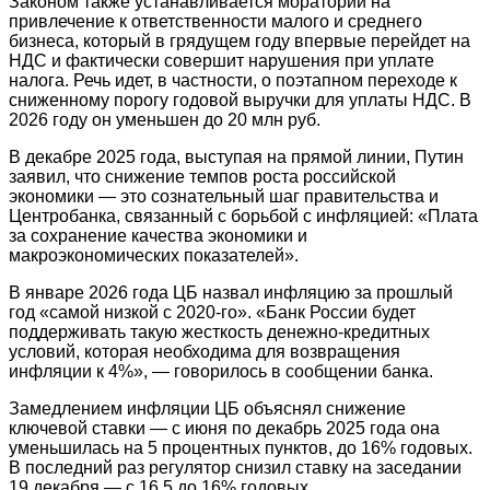
Законом также устанавливается мораторий на
привлечение к ответственности малого и среднего
бизнеса, который в грядущем году впервые перейдет на
НДС и фактически совершит нарушения при уплате
налога. Речь идет, в частности, о поэтапном переходе к
сниженному порогу годовой выручки для уплаты НДС. В
2026 году он уменьшен до 20 млн руб.
В декабре 2025 года, выступая на прямой линии, Путин
заявил, что снижение темпов роста российской
экономики — это сознательный шаг правительства и
Центробанка, связанный с борьбой с инфляцией: «Плата
за сохранение качества экономики и
макроэкономических показателей».
В январе 2026 года ЦБ назвал инфляцию за прошлый
год «самой низкой с 2020-го». «Банк России будет
поддерживать такую жесткость денежно-кредитных
условий, которая необходима для возвращения
инфляции к 4%», — говорилось в сообщении банка.
Замедлением инфляции ЦБ объяснял снижение
ключевой ставки — с июня по декабрь 2025 года она
уменьшилась на 5 процентных пунктов, до 16% годовых.
В последний раз регулятор снизил ставку на заседании
19 декабря — с 16,5 до 16% годовых.