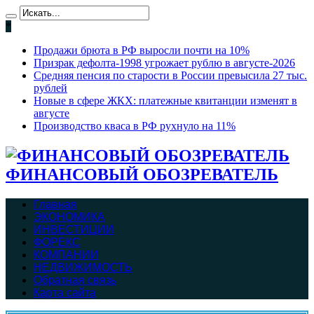
*
Продажи брюта в РФ выросли почти на 10%
Призрак дефолта-1998 угрожает рублю в августе-2026
Средняя пенсия по старости в России превысила 27 тыс.
рублей
Новые в сфере ЖКХ: платежные квитанции изменят в
августе
Производство кваса в РФ рухнуло на 11%
ФИНАНСОВЫЙ ОБОЗРЕВАТЕЛЬ
Главная
ЭКОНОМИКА
ИНВЕСТИЦИИ
ФОРЕКС
КОМПАНИИ
НЕДВИЖИМОСТЬ
Обратная связь
Карта сайта