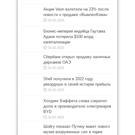
Акции Veon взлетели на 23% после
новости о продаже «ВымпелКома»
02.02.2023
Бизнес-империя индийца Гаутама
Адани потеряла $100 млрд
капитализации
02.02.2023
Сбербанк открыл продажу наличных
дирхамов ОАЭ
02.02.2023
Shell получила в 2022 году
рекордную в своей истории прибыль
02.02.2023
Холдинг Баффета снова сократил
долю в производителе электрокаров
BYD
02.02.2023
Шойгу показал Путину макет нового
музея вооруженных сил в парке