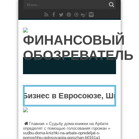
Бизнес в Евросоюзе, Швейцар
Главная
»
Судьбу дома-книжки на Арбате
определят с помощью голосования горожан
»
sudbu-doma-knizhki-na-arbate-opredeljat-s-
pomoshhju-golosovanija-gorozhan-b0161a1