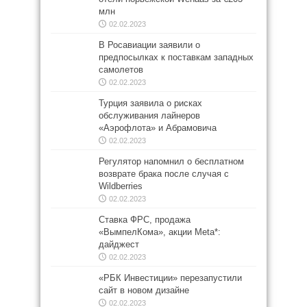
млн
02.02.2023
В Росавиации заявили о
предпосылках к поставкам западных
самолетов
02.02.2023
Турция заявила о рисках
обслуживания лайнеров
«Аэрофлота» и Абрамовича
02.02.2023
Регулятор напомнил о бесплатном
возврате брака после случая с
Wildberries
02.02.2023
Ставка ФРС, продажа
«ВымпелКома», акции Meta*:
дайджест
02.02.2023
«РБК Инвестиции» перезапустили
сайт в новом дизайне
02.02.2023