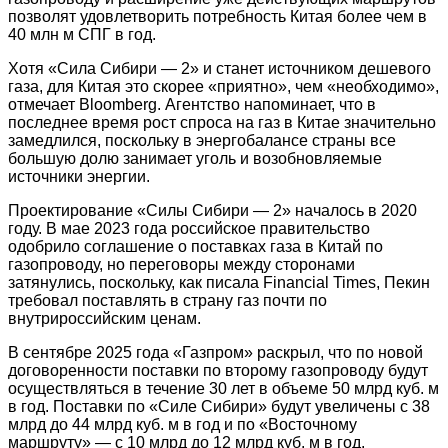
позволят удовлетворить потребность Китая более чем в
40 млн м СПГ в год.
Хотя «Сила Сибири — 2» и станет источником дешевого
газа, для Китая это скорее «приятно», чем «необходимо»,
отмечает Bloomberg. Агентство напоминает, что в
последнее время рост спроса на газ в Китае значительно
замедлился, поскольку в энергобалансе страны все
большую долю занимает уголь и возобновляемые
источники энергии.
Проектирование «Силы Сибири — 2» началось в 2020
году. В мае 2023 года российское правительство
одобрило соглашение о поставках газа в Китай по
газопроводу, но переговоры между сторонами
затянулись, поскольку, как писала Financial Times, Пекин
требовал поставлять в страну газ почти по
внутрироссийским ценам.
В сентябре 2025 года «Газпром» раскрыл, что по новой
договоренности поставки по второму газопроводу будут
осуществляться в течение 30 лет в объеме 50 млрд куб. м
в год. Поставки по «Силе Сибири» будут увеличены с 38
млрд до 44 млрд куб. м в год и по «Восточному
маршруту» — с 10 млрд до 12 млрд куб. м в год.