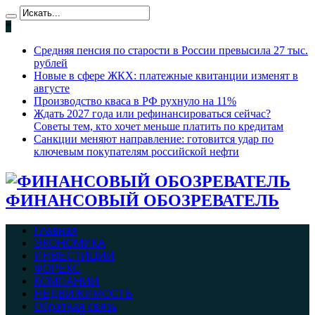
*
Средняя пенсия по старости в России превысила 27 тыс.
рублей
Новые в сфере ЖКХ: платежные квитанции изменят в
августе
Производство кваса в РФ рухнуло на 11%
Ждать 2027 года или рефинансироваться сейчас?
Советы тем, кто хочет меньше платить по кредитам
Санкции меняют направление: готовится удар по
ключевым покупателям российской нефти
ФИНАНСОВЫЙ ОБОЗРЕВАТЕЛЬ
Главная
ЭКОНОМИКА
ИНВЕСТИЦИИ
ФОРЕКС
КОМПАНИИ
НЕДВИЖИМОСТЬ
Обратная связь