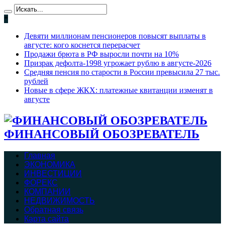
*
Девяти миллионам пенсионеров повысят выплаты в
августе: кого коснется перерасчет
Продажи брюта в РФ выросли почти на 10%
Призрак дефолта-1998 угрожает рублю в августе-2026
Средняя пенсия по старости в России превысила 27 тыс.
рублей
Новые в сфере ЖКХ: платежные квитанции изменят в
августе
ФИНАНСОВЫЙ ОБОЗРЕВАТЕЛЬ
Главная
ЭКОНОМИКА
ИНВЕСТИЦИИ
ФОРЕКС
КОМПАНИИ
НЕДВИЖИМОСТЬ
Обратная связь
Карта сайта