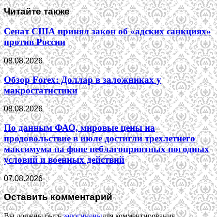
Читайте также
Сенат США принял закон об «адских санкциях»
против России
08.08.2026
Обзор Forex: Доллар в заложниках у
макростатистики
08.08.2026
По данным ФАО, мировые цены на
продовольствие в июле достигли трехлетнего
максимума на фоне неблагоприятных погодных
условий и военных действий
07.08.2026
Оставить комментарий
Вы должны быть
залогинены
для комментирования