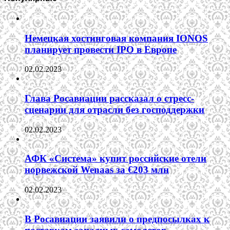
Немецкая хостинговая компания IONOS
планирует провести IPO в Европе
02.02.2023
Глава Росавиации рассказал о стресс-
сценарии для отрасли без господдержки
02.02.2023
АФК «Система» купит российские отели
норвежской Wenaas за €203 млн
02.02.2023
В Росавиации заявили о предпосылках к