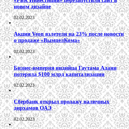
«РБК Инвестиции» перезапустили сайт в
новом дизайне
02.02.2023
Акции Veon взлетели на 23% после новости
о продаже «ВымпелКома»
02.02.2023
Бизнес-империя индийца Гаутама Адани
потеряла $100 млрд капитализации
02.02.2023
Сбербанк открыл продажу наличных
дирхамов ОАЭ
02.02.2023