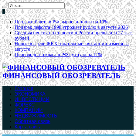
*
Продажи брюта в РФ выросли почти на 10%
Призрак дефолта-1998 угрожает рублю в августе-2026
Средняя пенсия по старости в России превысила 27 тыс.
рублей
Новые в сфере ЖКХ: платежные квитанции изменят в
августе
Производство кваса в РФ рухнуло на 11%
ФИНАНСОВЫЙ ОБОЗРЕВАТЕЛЬ
Главная
ЭКОНОМИКА
ИНВЕСТИЦИИ
ФОРЕКС
КОМПАНИИ
НЕДВИЖИМОСТЬ
Обратная связь
Карта сайта