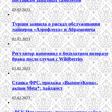
поставкам западных самолетов
02.02.2023
Турция заявила о рисках обслуживания
лайнеров «Аэрофлота» и Абрамовича
02.02.2023
Регулятор напомнил о бесплатном возврате
брака после случая с Wildberries
02.02.2023
Ставка ФРС, продажа «ВымпелКома»,
акции Meta*: дайджест
02.02.2023