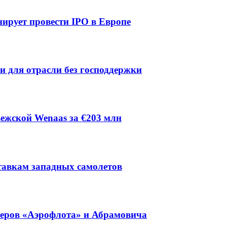
ирует провести IPO в Европе
ии для отрасли без господдержки
ежской Wenaas за €203 млн
тавкам западных самолетов
неров «Аэрофлота» и Абрамовича