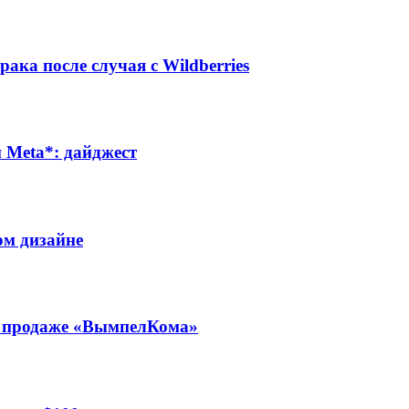
ака после случая с Wildberries
Meta*: дайджест
ом дизайне
 о продаже «ВымпелКома»