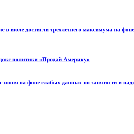
е в июле достигли трехлетнего максимума на фон
адокс политики «Продай Америку»
 с июня на фоне слабых данных по занятости и на