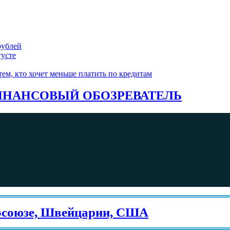
рублей
густе
ем, кто хочет меньше платить по кредитам
НАНСОВЫЙ ОБОЗРЕВАТЕЛЬ
юзе, Швейцарии, США