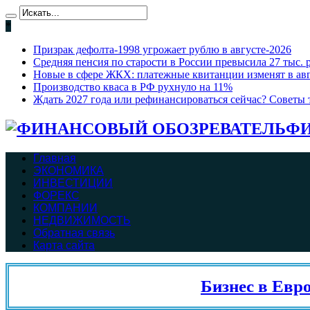
*
Призрак дефолта-1998 угрожает рублю в августе-2026
Средняя пенсия по старости в России превысила 27 тыс. 
Новые в сфере ЖКХ: платежные квитанции изменят в ав
Производство кваса в РФ рухнуло на 11%
Ждать 2027 года или рефинансироваться сейчас? Советы т
ФИ
Главная
ЭКОНОМИКА
ИНВЕСТИЦИИ
ФОРЕКС
КОМПАНИИ
НЕДВИЖИМОСТЬ
Обратная связь
Карта сайта
Бизнес в Евросо