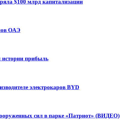
еряла $100 млрд капитализации
мов ОАЭ
ей истории прибыль
оизводителе электрокаров BYD
вооруженных сил в парке «Патриот» (ВИДЕО)