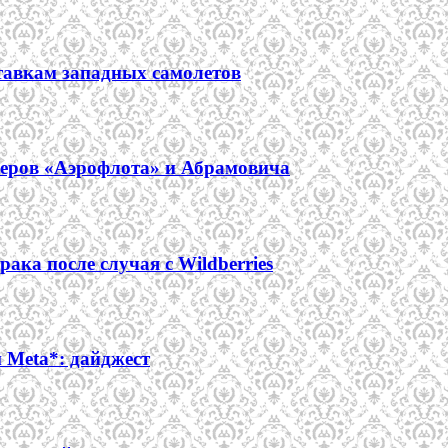
тавкам западных самолетов
неров «Аэрофлота» и Абрамовича
ака после случая с Wildberries
Meta*: дайджест