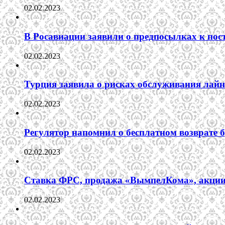
02.02.2023
В Росавиации заявили о предпосылках к пос
02.02.2023
Турция заявила о рисках обслуживания лай
02.02.2023
Регулятор напомнил о бесплатном возврате бр
02.02.2023
Ставка ФРС, продажа «ВымпелКома», акции 
02.02.2023