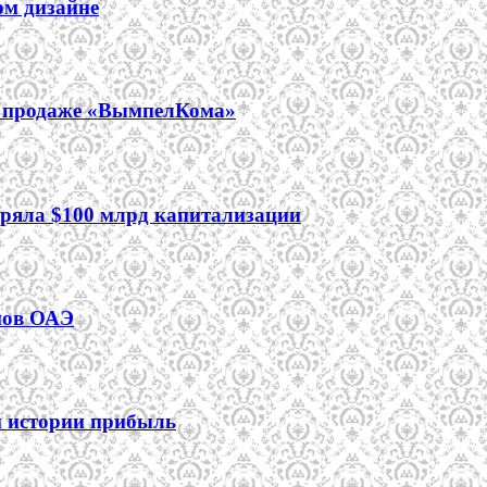
ом дизайне
 о продаже «ВымпелКома»
еряла $100 млрд капитализации
мов ОАЭ
ей истории прибыль