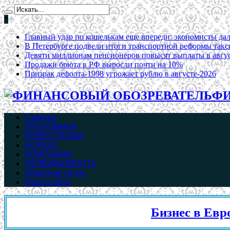
*
Главный удар по кошелькам еще впереди: экономисты дал
В Петербурге подвели итоги транспортной реформы такс
Девяти миллионам пенсионеров повысят выплаты в август
Продажи брюта в РФ выросли почти на 10%
Призрак дефолта-1998 угрожает рублю в августе-2026
ФИ
Главная
ЭКОНОМИКА
ИНВЕСТИЦИИ
ФОРЕКС
КОМПАНИИ
НЕДВИЖИМОСТЬ
Обратная связь
Карта сайта
Бизнес в Евросоюзе