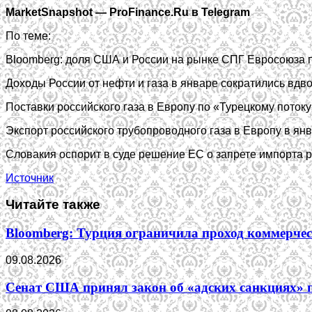
MarketSnapshot — ProFinance.Ru в Telegram
По теме:
Bloomberg: доля США и России на рынке СПГ Евросоюза
Доходы России от нефти и газа в январе сократились вдв
Поставки российского газа в Европу по «Турецкому поток
Экспорт российского трубопроводного газа в Европу в я
Словакия оспорит в суде решение ЕС о запрете импорта р
Источник
Читайте также
Bloomberg: Турция ограничила проход коммерчес
09.08.2026
Сенат США принял закон об «адских санкциях» 