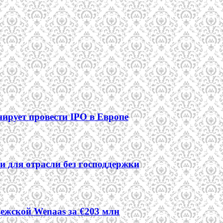
ирует провести IPO в Европе
ии для отрасли без господдержки
ежской Wenaas за €203 млн