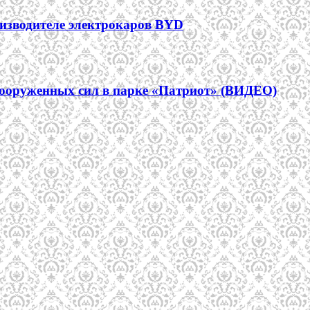
оизводителе электрокаров BYD
вооруженных сил в парке «Патриот» (ВИДЕО)