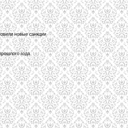
отовили новые санкции
прошлого года