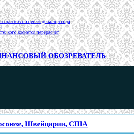
и прогноз по ценам до конца года
и
е: кого коснется перерасчет
НАНСОВЫЙ ОБОЗРЕВАТЕЛЬ
, Швейцарии, США