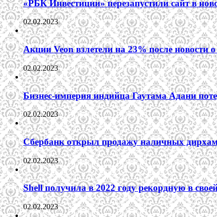
«РБК Инвестиции» перезапустили сайт в нов
02.02.2023
Акции Veon взлетели на 23% после новости
02.02.2023
Бизнес-империя индийца Гаутама Адани пот
02.02.2023
Сбербанк открыл продажу наличных дирха
02.02.2023
Shell получила в 2022 году рекордную в сво
02.02.2023