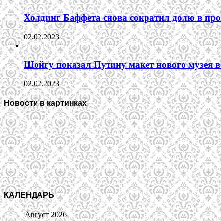
Холдинг Баффета снова сократил долю в пр
02.02.2023
Шойгу показал Путину макет нового музея 
02.02.2023
Новости в картинках
КАЛЕНДАРЬ
Август 2026