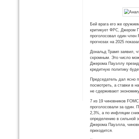
Бей врага его же оружие
критикует ФРС, Джером П
проголосовал один член F
прогнозах на 2025 показа
Дональд Трамп заявил, ч
скромным. Это число мож
Джерома Пауэллу президе
кредитную политику буде
Председатель дал ясно п
посмотреть, а ставки в 
не сдерживают экономику.
7 из 19 чиновников FOMC 
проголосовали за один. 
2,3%, а по инфляции сни
определению в сильной э
Джерома Пауэлла, чиновн
приходится.