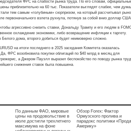
председателя ФРС на слабости рынка труда. По его словам, официальны
шены приблизительно на 60 тыс. Показатели выглядят слабее, чем дума
 стали тем самым «голубиным» сюрпризом, на который рассчитывал рыно
ле первоначального взлета рухнула, потянув за собой вниз доллар США
 чтобы агрессивно снизить ставки, Дональду Трампу и его людям в FOM
венное охлаждение экономики, либо возвращение инфляции к таргету.
ы Белого дома, второго добиться будет неимоверно сложно.
EURUSD на итоги последнего в 2025 заседания Комитета оказалась
Да, ФРС возобновила покупки облигаций по $40 млрд в месяц для
трежерис, а Джером Пауэлл выразил беспокойство по поводу рынка труд
ейшего снижения ставок была повышена.
По данным ФАО, мировые
Обзор Forex: Фактор
цены на продовольствие в
Ормузского пролива и
июле достигли трехлетнего
парадокс политики «Прод
максимума на фоне
Америку»
неблагоприятных погодных