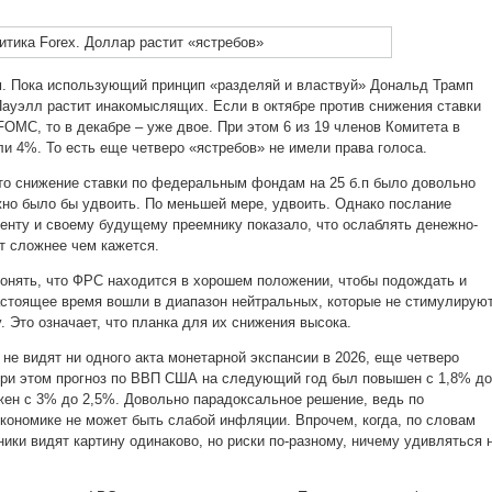
м. Пока использующий принцип «разделяй и властвуй» Дональд Трамп
ауэлл растит инакомыслящих. Если в октябре против снижения ставки
OMC, то в декабре – уже двое. При этом 6 из 19 членов Комитета в
ли 4%. То есть еще четверо «ястребов» не имели права голоса.
то снижение ставки по федеральным фондам на 25 б.п было довольно
но было бы удвоить. По меньшей мере, удвоить. Однако послание
нту и своему будущему преемнику показало, что ослаблять денежно-
т сложнее чем кажется.
онять, что ФРС находится в хорошем положении, чтобы подождать и
настоящее время вошли в диапазон нейтральных, которые не стимулируют
 Это означает, что планка для их снижения высока.
не видят ни одного акта монетарной экспансии в 2026, еще четверо
При этом прогноз по ВВП США на следующий год был повышен с 1,8% до
жен с 3% до 2,5%. Довольно парадоксальное решение, ведь по
кономике не может быть слабой инфляции. Впрочем, когда, по словам
ики видят картину одинаково, но риски по-разному, ничему удивляться 