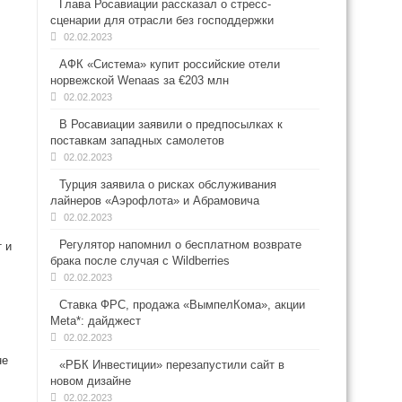
Глава Росавиации рассказал о стресс-
сценарии для отрасли без господдержки
02.02.2023
АФК «Система» купит российские отели
норвежской Wenaas за €203 млн
02.02.2023
В Росавиации заявили о предпосылках к
поставкам западных самолетов
02.02.2023
Турция заявила о рисках обслуживания
лайнеров «Аэрофлота» и Абрамовича
02.02.2023
Регулятор напомнил о бесплатном возврате
 и
брака после случая с Wildberries
02.02.2023
Ставка ФРС, продажа «ВымпелКома», акции
Meta*: дайджест
02.02.2023
не
«РБК Инвестиции» перезапустили сайт в
новом дизайне
02.02.2023