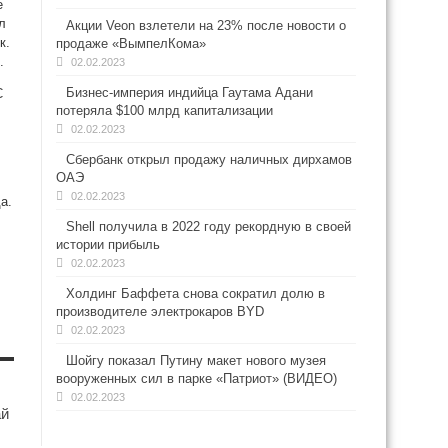
е
л
Акции Veon взлетели на 23% после новости о
к.
продаже «ВымпелКома»
.
02.02.2023
Бизнес-империя индийца Гаутама Адани
C
потеряла $100 млрд капитализации
02.02.2023
Сбербанк открыл продажу наличных дирхамов
ОАЭ
02.02.2023
а.
Shell получила в 2022 году рекордную в своей
истории прибыль
02.02.2023
Холдинг Баффета снова сократил долю в
производителе электрокаров BYD
02.02.2023
Шойгу показал Путину макет нового музея
вооруженных сил в парке «Патриот» (ВИДЕО)
02.02.2023
ай