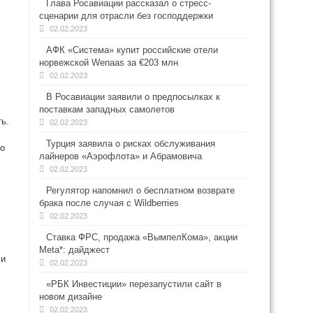
Глава Росавиации рассказал о стресс-
сценарии для отрасли без господдержки
02.02.2023
АФК «Система» купит российские отели
норвежской Wenaas за €203 млн
02.02.2023
В Росавиации заявили о предпосылках к
поставкам западных самолетов
ь.
02.02.2023
Турция заявила о рисках обслуживания
но
лайнеров «Аэрофлота» и Абрамовича
02.02.2023
Регулятор напомнил о бесплатном возврате
брака после случая с Wildberries
02.02.2023
Ставка ФРС, продажа «ВымпелКома», акции
Meta*: дайджест
 и
02.02.2023
«РБК Инвестиции» перезапустили сайт в
новом дизайне
02.02.2023