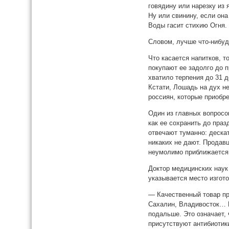
говядину или нарезку из 
Ну или свинину, если она
Воды гасит стихию Огня.
Словом, лучше что-нибудь
Что касается напитков, т
покупают ее задолго до п
хватило терпения до 31 д
Кстати, Лошадь на дух н
россиян, которые приобре
Один из главных вопросов
как ее сохранить до пра
отвечают туманно: дескат
никаких не дают. Продавц
неумолимо приближается 
Доктор медицинских наук 
указывается место изгот
— Качественный товар про
Сахалин, Владивосток… Е
подальше. Это означает,
присутствуют антибиотики