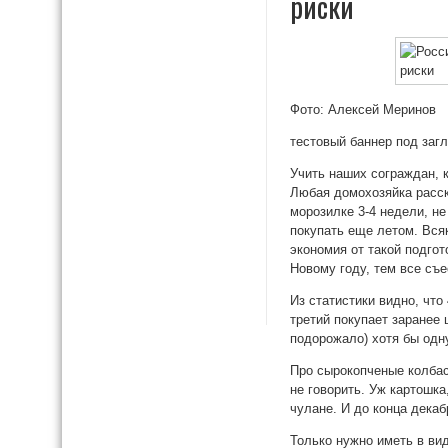
риски
Фото: Алексей Меринов
тестовый баннер под заг
Учить наших сограждан, к
Любая домохозяйка расск
морозилке 3-4 недели, н
покупать еще летом. Всяк
экономия от такой подгот
Новому году, тем все съе
Из статистики видно, чт
третий покупает заранее
подорожало) хотя бы одн
Про сырокопченые колбас
не говорить. Уж картошка
чулане. И до конца дека
Только нужно иметь в вид