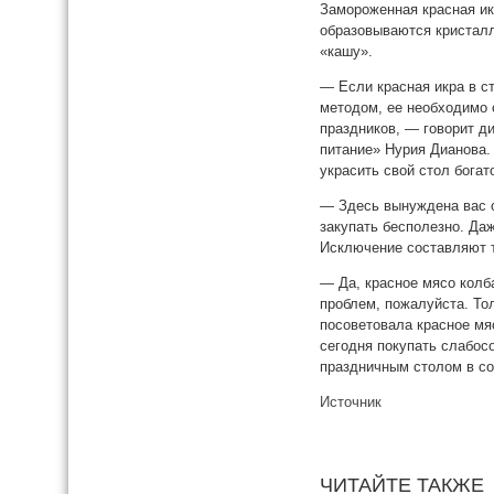
Замороженная красная икр
образовываются кристалл
«кашу».
— Если красная икра в с
методом, ее необходимо с
праздников, — говорит д
питание» Нурия Дианова.
украсить свой стол богат
— Здесь вынуждена вас о
закупать бесполезно. Даж
Исключение составляют т
— Да, красное мясо колба
проблем, пожалуйста. То
посоветовала красное мяс
сегодня покупать слабос
праздничным столом в со
Источник
ЧИТАЙТЕ ТАКЖЕ