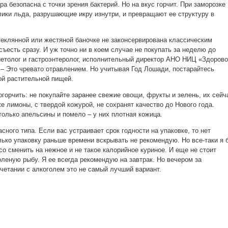
а безопасна с точки зрения бактерий. Но на вкус горчит. При заморозке
ики льда, разрушающие икру изнутри, и превращают ее структуру в
теклянной или жестяной баночке не законсервирована классическим
ъесть сразу. И уж точно ни в коем случае не покупать за неделю до
иетолог и гастроэнтеролог, исполнительный директор АНО НИЦ «Здоров
 – Это чревато отравлением. Но учитывая Год Лошади, постарайтесь
ой растительной пищей.
горчить: не покупайте заранее свежие овощи, фрукты и зелень, их сейч
е лимоны, с твердой кожурой, не сохранят качество до Нового года.
олько апельсины и помело – у них плотная кожица.
сного типа. Если вас устраивает срок годности на упаковке, то нет
лько упаковку раньше времени вскрывать не рекомендую. Но все-таки я 
о сменить на нежное и не такое калорийное куриное. И еще не стоит
оленую рыбу. Я ее всегда рекомендую на завтрак. Но вечером за
четании с алкоголем это не самый лучший вариант.