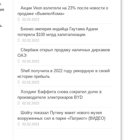
.
Акции Veon взлетели на 23% после новости о
ия
продаже «ВымпелКома»
02.02.2023
ь.
Бизнес-империя индийца Гаутама Адани
потеряла $100 млрд капитализации
02.02.2023
Сбербанк открыл продажу наличных дирхамов
ОАЭ
02.02.2023
Shell получила в 2022 году рекордную в своей
истории прибыль
02.02.2023
Холдинг Баффета снова сократил долю в
производителе электрокаров BYD
02.02.2023
Шойгу показал Путину макет нового музея
вооруженных сил в парке «Патриот» (ВИДЕО)
02.02.2023