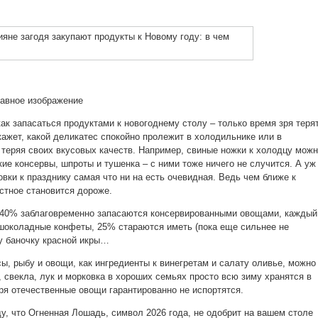
лавное изображение
ак запасаться продуктами к новогоднему столу – только время зря терят
ажет, какой деликатес спокойно пролежит в холодильнике или в
е теряя своих вкусовых качеств. Например, свиные ножки к холодцу мож
ие консервы, шпроты и тушенка – с ними тоже ничего не случится. А уж
овки к празднику самая что ни на есть очевидная. Ведь чем ближе к
стное становится дороже.
о 40% заблаговременно запасаются консервированными овощами, каждый
 шоколадные конфеты, 25% стараются иметь (пока еще сильнее не
у баночку красной икры…
ы, рыбу и овощи, как ингредиенты к винегретам и салату оливье, можно
, свекла, лук и морковка в хороших семьях просто всю зиму хранятся в
бря отечественные овощи гарантированно не испортятся.
у, что Огненная Лошадь, символ 2026 года, не одобрит на вашем столе