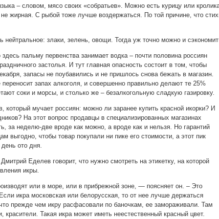
языка – словом, мясо своих «собратьев». Можно есть курицу или кролика
 не жирная. С рыбой тоже лучше воздержаться. По той причине, что стих
 нейтральное: злаки, зелень, овощи. Тогда уж точно можно и сэкономит
о здесь пальму первенства занимает водка – почти половина россиян
раздничного застолья. И тут главная опасность состоит в том, чтобы
екабря, запасы не поубавились и не пришлось снова бежать в магазин.
е переносит запах алкоголя, и совершенно правильно делают те 25%
тают соки и морсы, и столько же – безалкогольную сладкую газировку.
, который мучает россиян: можно ли заранее купить красной икорки? И
здников? На этот вопрос продавцы в специализированных магазинах
ь, за неделю-две вроде как можно, а вроде как и нельзя. Но гарантий
ам выгодно, чтобы товар покупали ни пике его стоимости, а этот пик
день ото дня.
Дмитрий Еделев говорит, что нужно смотреть на этикетку, на которой
овления икры.
изводят или в море, или в прибрежной зоне, — поясняет он. – Это
сли икра московская или белорусская, то от нее лучше держаться
 что прежде чем икру расфасовали по баночкам, ее замораживали. Там
, красители. Такая икра может иметь неестественный красный цвет.