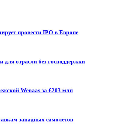
ирует провести IPO в Европе
ии для отрасли без господдержки
ежской Wenaas за €203 млн
тавкам западных самолетов