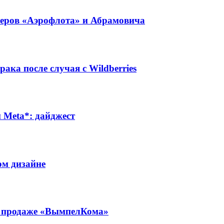
неров «Аэрофлота» и Абрамовича
ака после случая с Wildberries
Meta*: дайджест
ом дизайне
 о продаже «ВымпелКома»