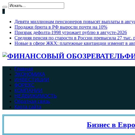
*
Девяти миллионам пенсионеров повысят выплаты в август
Продажи брюта в РФ выросли почти на 10%
Призрак дефолта-1998 угрожает рублю в августе-2026
Средняя пенсия по старости в России превысила 27 тыс. 
Новые в сфере ЖКХ: платежные квитанции изменят в ав
ФИ
Главная
ЭКОНОМИКА
ИНВЕСТИЦИИ
ФОРЕКС
КОМПАНИИ
НЕДВИЖИМОСТЬ
Обратная связь
Карта сайта
Бизнес в Евросо