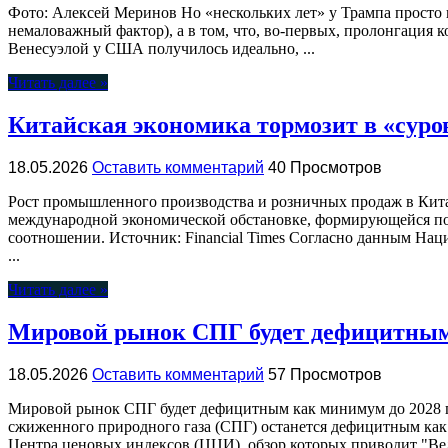
Фото: Алексей Меринов Но «нескольких лет» у Трампа просто н
немаловажный фактор), а в том, что, во-первых, пролонгация к
Венесуэлой у США получилось идеально, ...
Читать далее »
Китайская экономика тормозит в «суро
18.05.2026
Оставить комментарий
40 Просмотров
Рост промышленного производства и розничных продаж в Китае
международной экономической обстановке, формирующейся под
соотношении. Источник: Financial Times Согласно данным Нац
...
Читать далее »
Мировой рынок СПГ будет дефицитным 
18.05.2026
Оставить комментарий
57 Просмотров
Мировой рынок СПГ будет дефицитным как минимум до 2028 г
сжиженного природного газа (СПГ) останется дефицитным как
Центра ценовых индексов (ЦЦИ), обзор которых приводит "Ведо