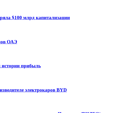
еряла $100 млрд капитализации
мов ОАЭ
ей истории прибыль
оизводителе электрокаров BYD