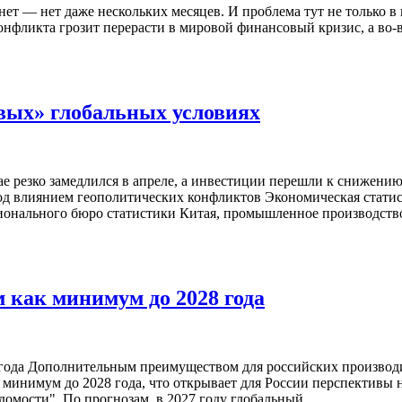
ет — нет даже нескольких месяцев. И проблема тут не только в
онфликта грозит перерасти в мировой финансовый кризис, а во-в
вых» глобальных условиях
 резко замедлился в апреле, а инвестиции перешли к снижению
 влиянием геополитических конфликтов Экономическая статист
ионального бюро статистики Китая, промышленное производство
как минимум до 2028 года
ода Дополнительным преимуществом для российских производит
 минимум до 2028 года, что открывает для России перспективы
мости". По прогнозам, в 2027 году глобальный ...