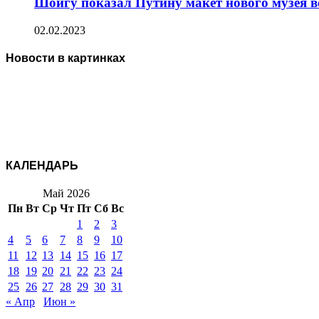
Шойгу показал Путину макет нового музея 
02.02.2023
Новости в картинках
КАЛЕНДАРЬ
Май 2026
Пн
Вт
Ср
Чт
Пт
Сб
Вс
1
2
3
4
5
6
7
8
9
10
11
12
13
14
15
16
17
18
19
20
21
22
23
24
25
26
27
28
29
30
31
« Апр
Июн »