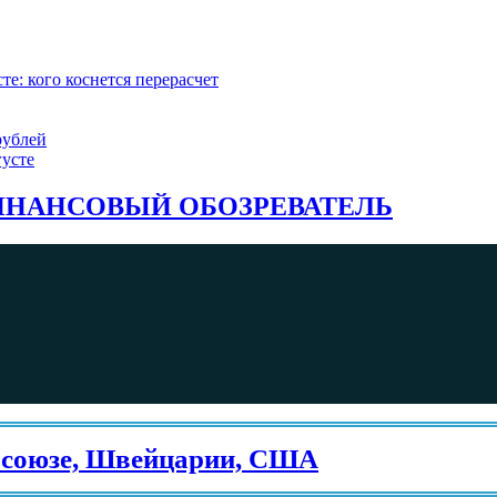
е: кого коснется перерасчет
рублей
густе
НАНСОВЫЙ ОБОЗРЕВАТЕЛЬ
юзе, Швейцарии, США