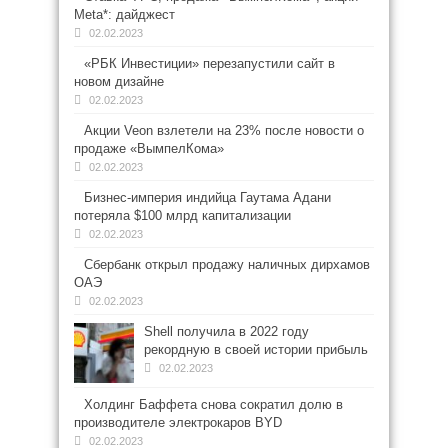
Meta*: дайджест
02.02.2023
«РБК Инвестиции» перезапустили сайт в
новом дизайне
02.02.2023
Акции Veon взлетели на 23% после новости о
продаже «ВымпелКома»
02.02.2023
Бизнес-империя индийца Гаутама Адани
потеряла $100 млрд капитализации
02.02.2023
Сбербанк открыл продажу наличных дирхамов
ОАЭ
02.02.2023
Shell получила в 2022 году
рекордную в своей истории прибыль
02.02.2023
Холдинг Баффета снова сократил долю в
производителе электрокаров BYD
02.02.2023