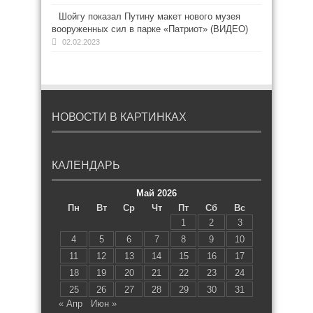
Шойгу показал Путину макет нового музея
вооруженных сил в парке «Патриот» (ВИДЕО)
02.02.2023
НОВОСТИ В КАРТИНКАХ
КАЛЕНДАРЬ
Май 2026
Пн
Вт
Ср
Чт
Пт
Сб
Вс
1
2
3
4
5
6
7
8
9
10
11
12
13
14
15
16
17
18
19
20
21
22
23
24
25
26
27
28
29
30
31
« Апр
Июн »