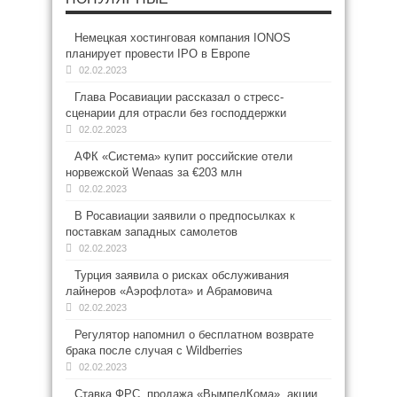
Немецкая хостинговая компания IONOS
планирует провести IPO в Европе
02.02.2023
Глава Росавиации рассказал о стресс-
сценарии для отрасли без господдержки
02.02.2023
АФК «Система» купит российские отели
норвежской Wenaas за €203 млн
02.02.2023
В Росавиации заявили о предпосылках к
поставкам западных самолетов
02.02.2023
Турция заявила о рисках обслуживания
лайнеров «Аэрофлота» и Абрамовича
02.02.2023
Регулятор напомнил о бесплатном возврате
брака после случая с Wildberries
02.02.2023
Ставка ФРС, продажа «ВымпелКома», акции