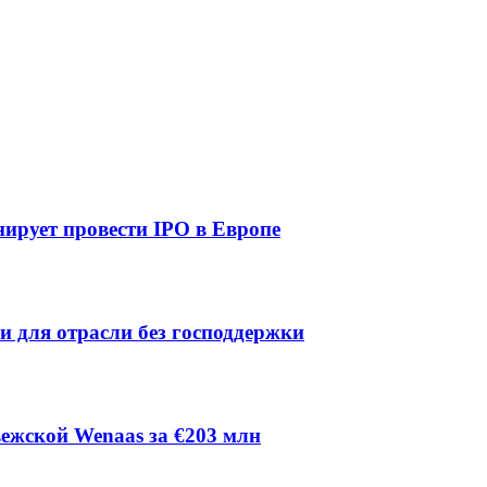
ирует провести IPO в Европе
ии для отрасли без господдержки
ежской Wenaas за €203 млн