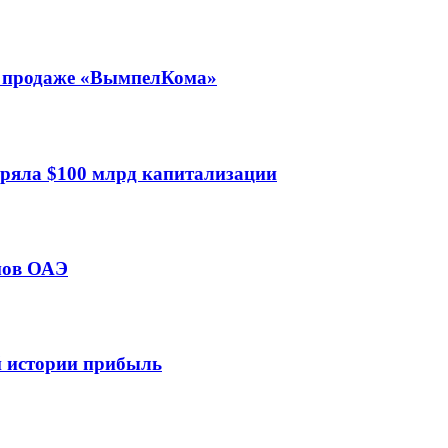
 о продаже «ВымпелКома»
еряла $100 млрд капитализации
мов ОАЭ
ей истории прибыль