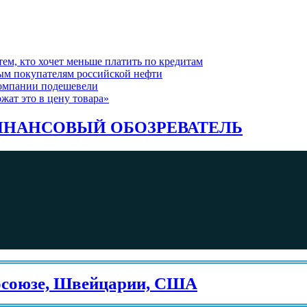
ем, кто хочет меньше платить по кредитам
ым покупателям российской нефти
компании подешевели
жат это в цену товара»
НАНСОВЫЙ ОБОЗРЕВАТЕЛЬ
зе, Швейцарии, США