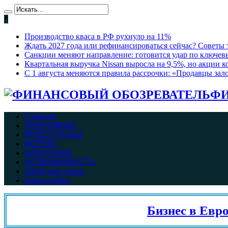
*
Производство кваса в РФ рухнуло на 11%
Ждать 2027 года или рефинансироваться сейчас? Советы т
Санкции меняют направление: готовится удар по ключев
Квартальная выручка Nissan выросла на 9,5%, но акции 
С 1 августа меняются правила рассрочки: «Продавцы зало
ФИ
Главная
ЭКОНОМИКА
ИНВЕСТИЦИИ
ФОРЕКС
КОМПАНИИ
НЕДВИЖИМОСТЬ
Обратная связь
Карта сайта
Бизнес в Евросою