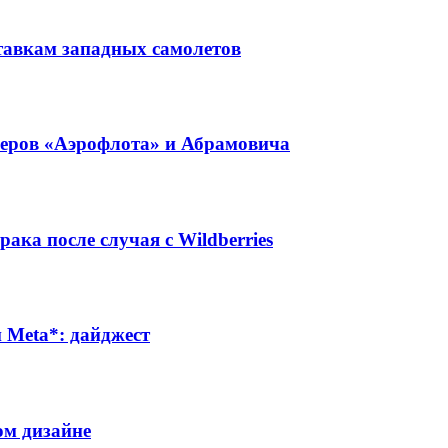
тавкам западных самолетов
неров «Аэрофлота» и Абрамовича
ака после случая с Wildberries
Meta*: дайджест
ом дизайне