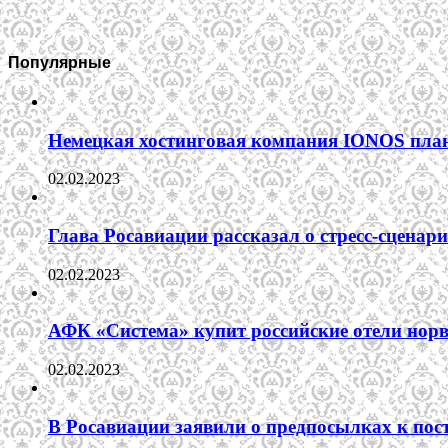
Популярные
Немецкая хостинговая компания IONOS план
02.02.2023
Глава Росавиации рассказал о стресс-сценар
02.02.2023
АФК «Система» купит российские отели норв
02.02.2023
В Росавиации заявили о предпосылках к пос