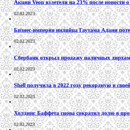
Акции Veon взлетели на 23% после новости
02.02.2023
Бизнес-империя индийца Гаутама Адани пот
02.02.2023
Сбербанк открыл продажу наличных дирха
02.02.2023
Shell получила в 2022 году рекордную в сво
02.02.2023
Холдинг Баффета снова сократил долю в пр
02.02.2023