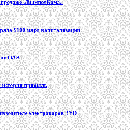
 о продаже «ВымпелКома»
еряла $100 млрд капитализации
мов ОАЭ
ей истории прибыль
оизводителе электрокаров BYD