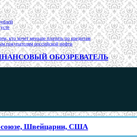
рублей
густе
ем, кто хочет меньше платить по кредитам
ым покупателям российской нефти
НАНСОВЫЙ ОБОЗРЕВАТЕЛЬ
, Швейцарии, США