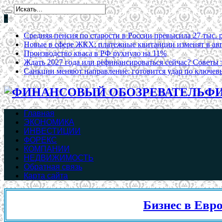
*
Средняя пенсия по старости в России превысила 27 тыс. 
Новые в сфере ЖКХ: платежные квитанции изменят в ав
Производство кваса в РФ рухнуло на 11%
Ждать 2027 года или рефинансироваться сейчас? Советы т
Санкции меняют направление: готовится удар по ключев
ФИ
Главная
ЭКОНОМИКА
ИНВЕСТИЦИИ
ФОРЕКС
КОМПАНИИ
НЕДВИЖИМОСТЬ
Обратная связь
Карта сайта
Бизнес в Евросоюзе