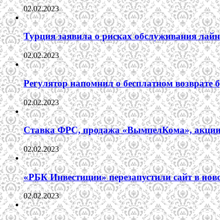
02.02.2023
Турция заявила о рисках обслуживания лай
02.02.2023
Регулятор напомнил о бесплатном возврате бр
02.02.2023
Ставка ФРС, продажа «ВымпелКома», акции 
02.02.2023
«РБК Инвестиции» перезапустили сайт в нов
02.02.2023