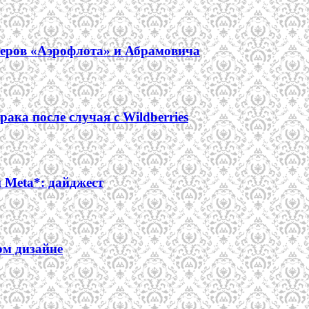
неров «Аэрофлота» и Абрамовича
ака после случая с Wildberries
Meta*: дайджест
ом дизайне