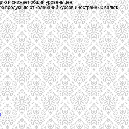
цию и снижает общий уровень цен.
ю продукцию от колебаний курсов иностранных валют.
м