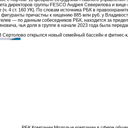
вета директоров группы FESCO Андрея Северилова и вице-
(ч. 4 ст. 160 УК). По словам источника РБК в правоохрани
о фигуранты причастны к хищению 885 млн руб. у Владивост
ев — по данным собеседников РБК, находится за предела
вича, чья доля в группе в начале 2023 года была передан
 Сертолово открылся новый семейный бассейн и фитнес-к
РБК Компании Молодые компании в сфере общест