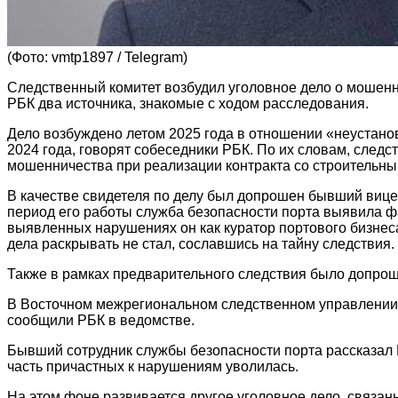
(Фото: vmtp1897 / Telegram)
Следственный комитет возбудил уголовное дело о мошенни
РБК два источника, знакомые с ходом расследования.
Дело возбуждено летом 2025 года в отношении «неустано
2024 года, говорят собеседники РБК. По их словам, след
мошенничества при реализации контракта со строительны
В качестве свидетеля по делу был допрошен бывший вице
период его работы служба безопасности порта выявила ф
выявленных нарушениях он как куратор портового бизнес
дела раскрывать не стал, сославшись на тайну следствия.
Также в рамках предварительного следствия было допрош
В Восточном межрегиональном следственном управлении 
сообщили РБК в ведомстве.
Бывший сотрудник службы безопасности порта рассказал 
часть причастных к нарушениям уволилась.
На этом фоне развивается другое уголовное дело, связан