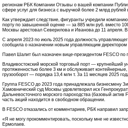
регионам
РБК Компании Отзывы о вашей компании Публику
сфере услуг для бизнеса с выручкой более 2 млрд рублей 
Как утверждает следствие, фигуранты учредили компанию
порту по завышенной оценке — за 885 млн руб. вместо 10
Москвы арестовал Северилова и Иванова до 11 апреля. В 
С апреля 2023 по июль 2025 года должность управляющег
сообщила о назначении новым управляющим директором 
Павел Шалит был назначен вице-президентом FESCO по по
Владивостокский морской торговый порт — крупнейший у
протяженностью более 3 км и обслуживает контейнерные, 
грузооборот — порядка 13,4 млн т. За 11 месяцев 2025 го
Группа FESCO до 2023 года принадлежала бизнесмену Зия
Хамовнический суд Москвы удовлетворил иск Генпрокуратур
Дальневосточного морского пароходства (базовый актив 
часть акций находится в свободном обращении.
В FESCO отказались от комментариев, РБК направил запр
«Я не могу прокомментировать, поскольку мне не извест
Ермолаев.