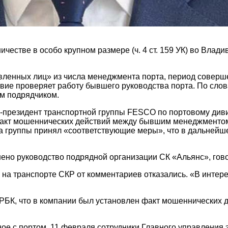
честве в особо крупном размере (ч. 4 ст. 159 УК) во Влад
вленных лиц» из числа менеджмента порта, период соверш
ствие проверяет работу бывшего руководства порта. По сл
м подрядчиком.
-президент транспортной группы FESCO по портовому дивиз
акт мошеннических действий между бывшим менеджментом п
а группы принял «соответствующие меры», что в дальнейш
ено руководство подрядной организации СК «Альянс», гово
на транспорте СКР от комментариев отказались. «В интер
РБК, что в компании был установлен факт мошеннических д
ное с портом. 11 февраля сотрудники Главного управления