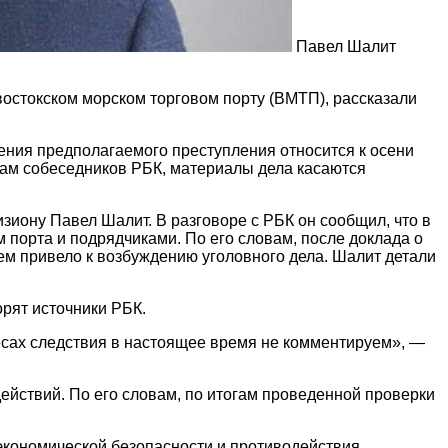
Павел Шалит
ивостокском морском торговом порту (ВМТП), рассказали
ения предполагаемого преступления относится к осени
овам собеседников РБК, материалы дела касаются
иону Павел Шалит. В разговоре с РБК он сообщил, что в
орта и подрядчиками. По его словам, после доклада о
ем привело к возбуждению уголовного дела. Шалит детали
рят источники РБК.
есах следствия в настоящее время не комментируем», —
ействий. По его словам, по итогам проведенной проверки
 экономической безопасности и противодействия