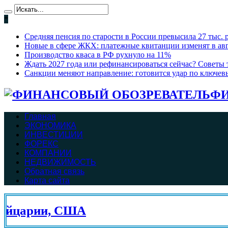
*
Средняя пенсия по старости в России превысила 27 тыс. 
Новые в сфере ЖКХ: платежные квитанции изменят в ав
Производство кваса в РФ рухнуло на 11%
Ждать 2027 года или рефинансироваться сейчас? Советы т
Санкции меняют направление: готовится удар по ключев
ФИ
Главная
ЭКОНОМИКА
ИНВЕСТИЦИИ
ФОРЕКС
КОМПАНИИ
НЕДВИЖИМОСТЬ
Обратная связь
Карта сайта
рии, США