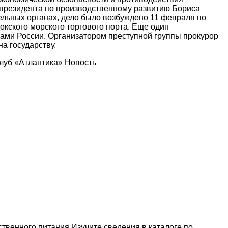
президента по производственному развитию Бориса
тельных органах, дело было возбуждено 11 февраля по
окского морского торгового порта. Еще один
ми России. Организатором преступной группы прокурор
а государству.
луб «Атлантика» Новость
венного питания Изучите сведения в каталоге по