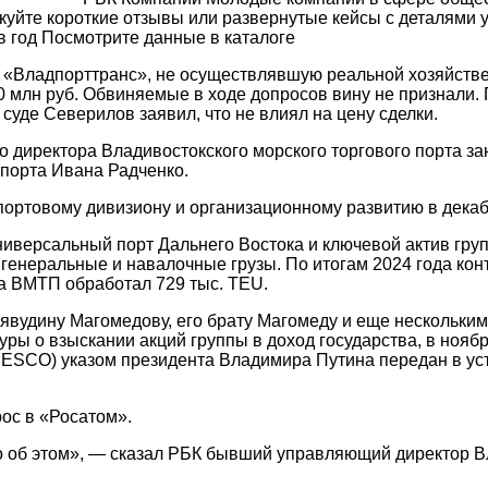
йте короткие отзывы или развернутые кейсы с деталями 
в год Посмотрите данные в каталоге
 «Владпорттранс», не осуществлявшую реальной хозяйстве
0 млн руб. Обвиняемые в ходе допросов вину не признали.
суде Северилов заявил, что не влиял на цену сделки.
о директора Владивостокского морского торгового порта 
порта Ивана Радченко.
ртовому дивизиону и организационному развитию в декабре
ниверсальный порт Дальнего Востока и ключевой актив гр
генеральные и навалочные грузы. По итогам 2024 года кон
да ВМТП обработал 729 тыс. TEU.
вудину Магомедову, его брату Магомеду и еще нескольким
ы о взыскании акций группы в доход государства, в ноябре
FESCO) указом президента Владимира Путина передан в ус
ос в «Росатом».
но об этом», — сказал РБК бывший управляющий директор В