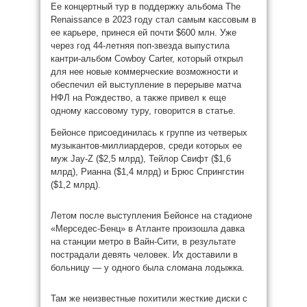
Ее концертный тур в поддержку альбома The
Renaissance в 2023 году стал самым кассовым в
ее карьере, принеся ей почти $600 млн. Уже
через год 44-летняя поп-звезда выпустила
кантри-альбом Cowboy Carter, который открыл
для нее новые коммерческие возможности и
обеспечил ей выступление в перерыве матча
НФЛ на Рождество, а также привел к еще
одному кассовому туру, говорится в статье.
Бейонсе присоединилась к группе из четверых
музыкантов-миллиардеров, среди которых ее
муж Jay-Z ($2,5 млрд), Тейлор Свифт ($1,6
млрд), Рианна ($1,4 млрд) и Брюс Спрингстин
($1,2 млрд).
Летом после выступления Бейонсе на стадионе
«Мерседес-Бенц» в Атланте произошла давка
на станции метро в Вайн-Сити, в результате
пострадали девять человек. Их доставили в
больницу — у одного была сломана лодыжка.
Там же неизвестные похитили жесткие диски с