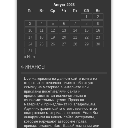
Август 2026
Пн
Вт
Ср
Чт
Пт
Сб
Вс
1
2
3
4
5
6
7
8
9
10
11
12
13
14
15
16
17
18
19
20
21
22
23
24
25
26
27
28
29
30
31
« Июл
ФИНАНСЫ
Все материалы на данном сайте взяты из
открытых источников - имеют обратную
ссылку на материал в интернете или
присланы посетителями сайта и
предоставляются исключительно в
ознакомительных целях. Права на
материалы принадлежат их владельцам.
Администрация сайта ответственности за
содержание материала не несет. Если Вы
обнаружили на нашем сайте материалы,
которые нарушают авторские права,
принадлежащие Вам, Вашей компании или