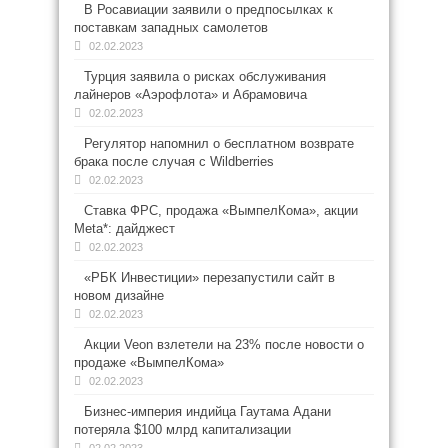
В Росавиации заявили о предпосылках к
поставкам западных самолетов
02.02.2023
Турция заявила о рисках обслуживания
лайнеров «Аэрофлота» и Абрамовича
02.02.2023
Регулятор напомнил о бесплатном возврате
брака после случая с Wildberries
02.02.2023
Ставка ФРС, продажа «ВымпелКома», акции
Meta*: дайджест
02.02.2023
«РБК Инвестиции» перезапустили сайт в
новом дизайне
02.02.2023
Акции Veon взлетели на 23% после новости о
продаже «ВымпелКома»
02.02.2023
Бизнес-империя индийца Гаутама Адани
потеряла $100 млрд капитализации