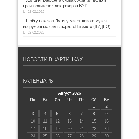
Холдинг Баффета снова сократил долю в
производителе электрокаров BYD
02.02.2023
Шойгу показал Путину макет нового музея
вооруженных сил в парке «Патриот» (ВИДЕО)
02.02.2023
НОВОСТИ В КАРТИНКАХ
КАЛЕНДАРЬ
Август 2026
Пн
Вт
Ср
Чт
Пт
Сб
Вс
1
2
3
4
5
6
7
8
9
10
11
12
13
14
15
16
17
18
19
20
21
22
23
24
25
26
27
28
29
30