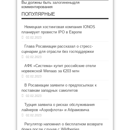
Вы должны быть
залогинены
для
комментирования
ПОПУЛЯРНЫЕ
Немецкая хостинговая компания IONOS
планирует провести IPO в Европе
02.02.2023
Глава Росавиации рассказал о стресс-
сценарии для отрасли без господдержки
02.02.2023
АФК «Система» купит российские отели
норвежской Wenaas за €203 млн
02.02.2023
В Росавиации заявили о предпосылках к
поставкам западных самолетов
02.02.2023
Турция заявила о рисках обслуживания
лайнеров «Аэрофлота» и Абрамовича
02.02.2023
Регулятор напомнил о бесплатном возврате
брака после случая с Wildberries