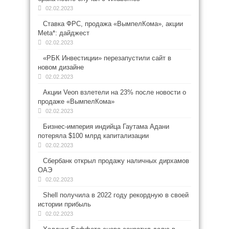
02.02.2023
Ставка ФРС, продажа «ВымпелКома», акции
Meta*: дайджест
02.02.2023
«РБК Инвестиции» перезапустили сайт в
новом дизайне
02.02.2023
Акции Veon взлетели на 23% после новости о
продаже «ВымпелКома»
02.02.2023
Бизнес-империя индийца Гаутама Адани
потеряла $100 млрд капитализации
02.02.2023
Сбербанк открыл продажу наличных дирхамов
ОАЭ
02.02.2023
Shell получила в 2022 году рекордную в своей
истории прибыль
02.02.2023