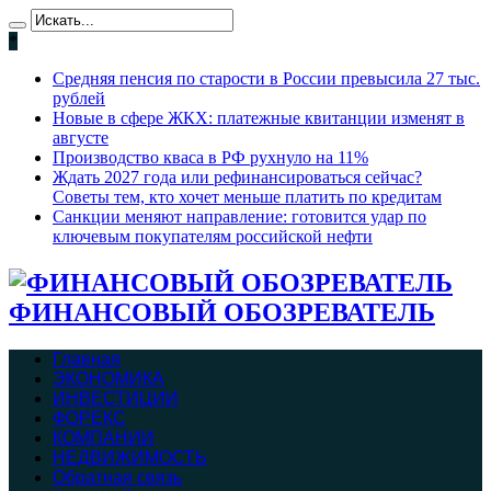
*
Средняя пенсия по старости в России превысила 27 тыс.
рублей
Новые в сфере ЖКХ: платежные квитанции изменят в
августе
Производство кваса в РФ рухнуло на 11%
Ждать 2027 года или рефинансироваться сейчас?
Советы тем, кто хочет меньше платить по кредитам
Санкции меняют направление: готовится удар по
ключевым покупателям российской нефти
ФИНАНСОВЫЙ ОБОЗРЕВАТЕЛЬ
Главная
ЭКОНОМИКА
ИНВЕСТИЦИИ
ФОРЕКС
КОМПАНИИ
НЕДВИЖИМОСТЬ
Обратная связь