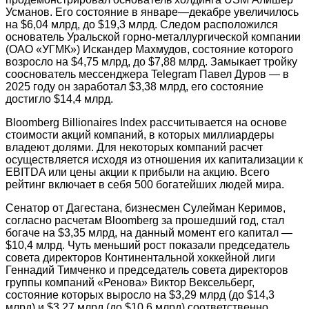
Усманов. Его состояние в январе—декабре увеличилось
на $6,04 млрд, до $19,3 млрд. Следом расположился
основатель Уральской горно-металлургической компании
(ОАО «УГМК») Искандер Махмудов, состояние которого
возросло на $4,75 млрд, до $7,88 млрд. Замыкает тройку
сооснователь мессенджера Telegram Павел Дуров — в
2025 году он заработал $3,38 млрд, его состояние
достигло $14,4 млрд.
Bloomberg Billionaires Index рассчитывается на основе
стоимости акций компаний, в которых миллиардеры
владеют долями. Для некоторых компаний расчет
осуществляется исходя из отношения их капитализации к
EBITDA или цены акции к прибыли на акцию. Всего
рейтинг включает в себя 500 богатейших людей мира.
Сенатор от Дагестана, бизнесмен Сулейман Керимов,
согласно расчетам Bloomberg за прошедший год, стал
богаче на $3,35 млрд, на данный момент его капитал —
$10,4 млрд. Чуть меньший рост показали председатель
совета директоров Континентальной хоккейной лиги
Геннадий Тимченко и председатель совета директоров
группы компаний «Ренова» Виктор Вексельберг,
состояние которых выросло на $3,29 млрд (до $14,3
млрд) и $3,27 млрд (до $10,6 млрд) соответственно.