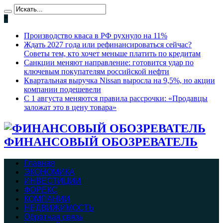
*
Производство кваса в РФ рухнуло на 11%
Ждать 2027 года или рефинансироваться сейчас?
Советы тем, кто хочет меньше платить по кредитам
Санкции меняют направление: готовится удар по
ключевым покупателям российской нефти
Квартальная выручка Nissan выросла на 9,5%, но акции
компании подешевели
С 1 августа меняются правила рассрочки: «Продавцы
заложат это в цену товара»
ФИНАНСОВЫЙ ОБОЗРЕВАТЕЛЬ
Главная
ЭКОНОМИКА
ИНВЕСТИЦИИ
ФОРЕКС
КОМПАНИИ
НЕДВИЖИМОСТЬ
Обратная связь