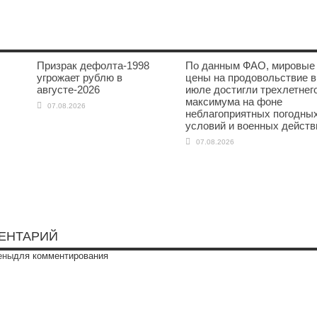
Призрак дефолта-1998
По данным ФАО, мировые
угрожает рублю в
цены на продовольствие в
августе-2026
июле достигли трехлетнег
максимума на фоне
07.08.2026
неблагоприятных погодны
условий и военных действ
07.08.2026
ЕНТАРИЙ
ены
для комментирования