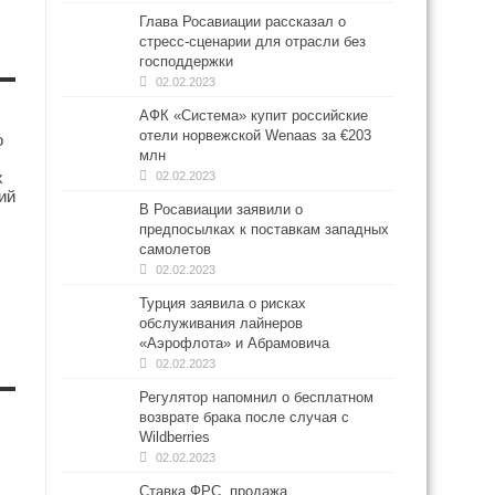
Глава Росавиации рассказал о
стресс-сценарии для отрасли без
господдержки
02.02.2023
АФК «Система» купит российские
отели норвежской Wenaas за €203
о
млн
х
02.02.2023
ий
В Росавиации заявили о
предпосылках к поставкам западных
самолетов
02.02.2023
Турция заявила о рисках
обслуживания лайнеров
«Аэрофлота» и Абрамовича
02.02.2023
Регулятор напомнил о бесплатном
возврате брака после случая с
Wildberries
02.02.2023
Ставка ФРС, продажа