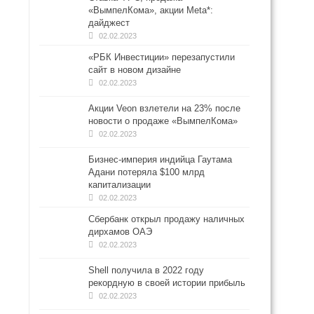
«ВымпелКома», акции Meta*:
дайджест
02.02.2023
«РБК Инвестиции» перезапустили
сайт в новом дизайне
02.02.2023
Акции Veon взлетели на 23% после
новости о продаже «ВымпелКома»
02.02.2023
Бизнес-империя индийца Гаутама
Адани потеряла $100 млрд
капитализации
02.02.2023
Сбербанк открыл продажу наличных
дирхамов ОАЭ
02.02.2023
Shell получила в 2022 году
рекордную в своей истории прибыль
02.02.2023