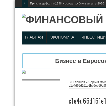
*
Призрак дефолта-1998 угрожает рублю в августе-2026
ГЛАВНАЯ
ЭКОНОМИКА
ИНВЕСТИЦИ
Бизнес в Евросою
Главная
»
Сербия мож
c1e4d66d161e1bb9eb89a9
c1e4d66d161e