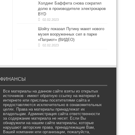
Холдинг Баффета снова сократил
долю в производителе электрокаров
BYD
02.02.2023
Шойгу показал Путину макет нового
музея вооруженных сил в парке
«Патриот» (ВИДЕО)
02.02.2023
ФИНАНСЫ
Все материалы на данном сайте взяты из открытых
источников - имеют обратную ссылку на материал в
интернете или присланы посетителями сайта и
предоставляются исключительно в ознакомительных
целях. Права на материалы принадлежат их
владельцам. Администрация сайта ответственности
за содержание материала не несет. Если Вы
обнаружили на нашем сайте материалы, которые
нарушают авторские права, принадлежащие Вам,
Вашей компании или организации, пожалуйста,