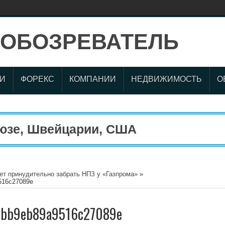
И
ФОРЕКС
КОМПАНИИ
НЕДВИЖИМОСТЬ
О
зе, Швейцарии, США
ет принудительно забрать НПЗ у «Газпрома»
»
516c27089e
1bb9eb89a9516c27089e