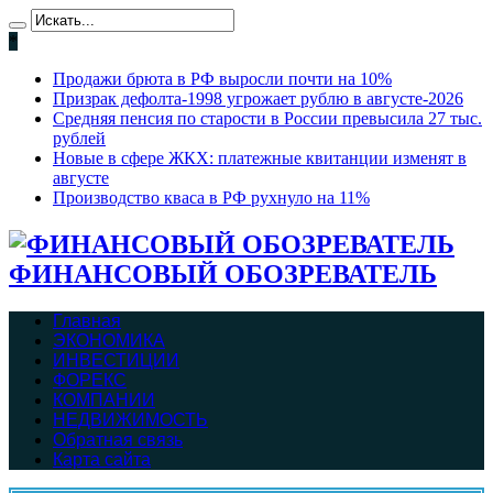
*
Продажи брюта в РФ выросли почти на 10%
Призрак дефолта-1998 угрожает рублю в августе-2026
Средняя пенсия по старости в России превысила 27 тыс.
рублей
Новые в сфере ЖКХ: платежные квитанции изменят в
августе
Производство кваса в РФ рухнуло на 11%
ФИНАНСОВЫЙ ОБОЗРЕВАТЕЛЬ
Главная
ЭКОНОМИКА
ИНВЕСТИЦИИ
ФОРЕКС
КОМПАНИИ
НЕДВИЖИМОСТЬ
Обратная связь
Карта сайта