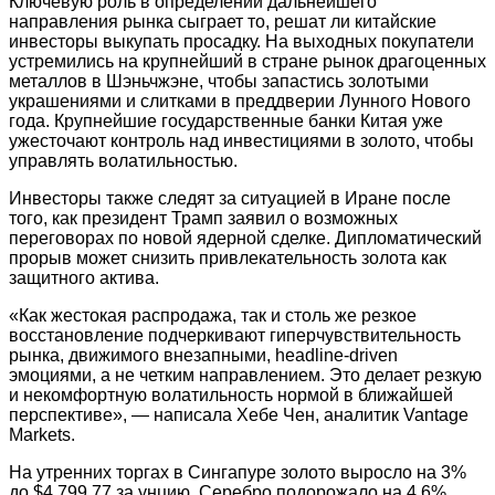
Ключевую роль в определении дальнейшего
направления рынка сыграет то, решат ли китайские
инвесторы выкупать просадку. На выходных покупатели
устремились на крупнейший в стране рынок драгоценных
металлов в Шэньчжэне, чтобы запастись золотыми
украшениями и слитками в преддверии Лунного Нового
года. Крупнейшие государственные банки Китая уже
ужесточают контроль над инвестициями в золото, чтобы
управлять волатильностью.
Инвесторы также следят за ситуацией в Иране после
того, как президент Трамп заявил о возможных
переговорах по новой ядерной сделке. Дипломатический
прорыв может снизить привлекательность золота как
защитного актива.
«Как жестокая распродажа, так и столь же резкое
восстановление подчеркивают гиперчувствительность
рынка, движимого внезапными, headline-driven
эмоциями, а не четким направлением. Это делает резкую
и некомфортную волатильность нормой в ближайшей
перспективе», — написала Хебе Чен, аналитик Vantage
Markets.
На утренних торгах в Сингапуре золото выросло на 3%
до $4 799,77 за унцию. Серебро подорожало на 4,6%