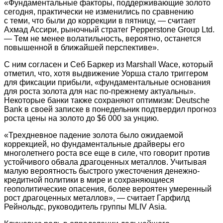
«Фундаментальные факторы, поддерживающие золото
сегодня, практически не изменились по сравнению
с теми, что были до коррекции в пятницу, — считает
Ахмад Ассири, рыночный стратег Pepperstone Group Ltd.
— Тем не менее волатильность, вероятно, останется
повышенной в ближайшей перспективе».
С ним согласен и Себ Баркер из Marshall Wace, который
отметил, что, хотя выдвижение Уорша стало триггером
для фиксации прибыли, «фундаментальные основания
для роста золота для нас по-прежнему актуальны».
Некоторые банки также сохраняют оптимизм: Deutsche
Bank в своей записке в понедельник подтвердил прогноз
роста цены на золото до $6 000 за унцию.
«Трехдневное падение золота было ожидаемой
коррекцией, но фундаментальные драйверы его
многолетнего роста все еще в силе, что говорит против
устойчивого обвала драгоценных металлов. Учитывая
малую вероятность быстрого ужесточения денежно-
кредитной политики в мире и сохраняющиеся
геополитические опасения, более вероятен умеренный
рост драгоценных металлов», — считает Гарфилд
Рейнольдс, руководитель группы MLIV Asia.