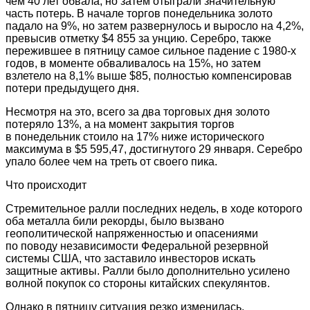
чем 40 лет обвала, но затем отыграли значительную
часть потерь. В начале торгов понедельника золото
падало на 9%, но затем развернулось и выросло на 4,2%,
превысив отметку $4 855 за унцию. Серебро, также
пережившее в пятницу самое сильное падение с 1980-х
годов, в моменте обваливалось на 15%, но затем
взлетело на 8,1% выше $85, полностью компенсировав
потери предыдущего дня.
Несмотря на это, всего за два торговых дня золото
потеряло 13%, а на момент закрытия торгов
в понедельник стоило на 17% ниже исторического
максимума в $5 595,47, достигнутого 29 января. Серебро
упало более чем на треть от своего пика.
Что происходит
Стремительное ралли последних недель, в ходе которого
оба металла били рекорды, было вызвано
геополитической напряженностью и опасениями
по поводу независимости Федеральной резервной
системы США, что заставило инвесторов искать
защитные активы. Ралли было дополнительно усилено
волной покупок со стороны китайских спекулянтов.
Однако в пятницу ситуация резко изменилась.