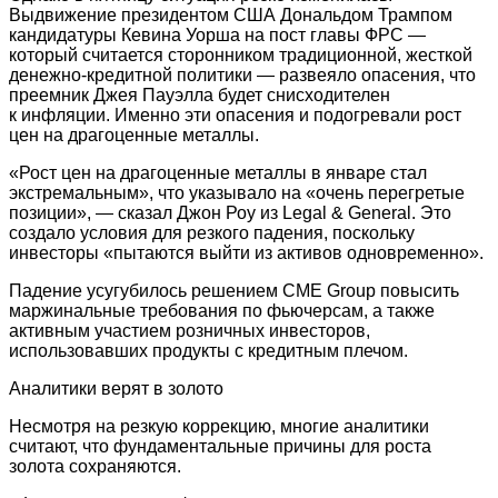
Выдвижение президентом США Дональдом Трампом
кандидатуры Кевина Уорша на пост главы ФРС —
который считается сторонником традиционной, жесткой
денежно-кредитной политики — развеяло опасения, что
преемник Джея Пауэлла будет снисходителен
к инфляции. Именно эти опасения и подогревали рост
цен на драгоценные металлы.
«Рост цен на драгоценные металлы в январе стал
экстремальным», что указывало на «очень перегретые
позиции», — сказал Джон Роу из Legal & General. Это
создало условия для резкого падения, поскольку
инвесторы «пытаются выйти из активов одновременно».
Падение усугубилось решением CME Group повысить
маржинальные требования по фьючерсам, а также
активным участием розничных инвесторов,
использовавших продукты с кредитным плечом.
Аналитики верят в золото
Несмотря на резкую коррекцию, многие аналитики
считают, что фундаментальные причины для роста
золота сохраняются.