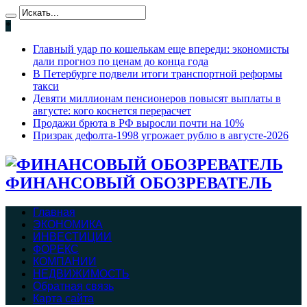
*
Главный удар по кошелькам еще впереди: экономисты
дали прогноз по ценам до конца года
В Петербурге подвели итоги транспортной реформы
такси
Девяти миллионам пенсионеров повысят выплаты в
августе: кого коснется перерасчет
Продажи брюта в РФ выросли почти на 10%
Призрак дефолта-1998 угрожает рублю в августе-2026
ФИНАНСОВЫЙ ОБОЗРЕВАТЕЛЬ
Главная
ЭКОНОМИКА
ИНВЕСТИЦИИ
ФОРЕКС
КОМПАНИИ
НЕДВИЖИМОСТЬ
Обратная связь
Карта сайта