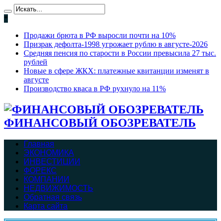
*
Продажи брюта в РФ выросли почти на 10%
Призрак дефолта-1998 угрожает рублю в августе-2026
Средняя пенсия по старости в России превысила 27 тыс.
рублей
Новые в сфере ЖКХ: платежные квитанции изменят в
августе
Производство кваса в РФ рухнуло на 11%
ФИНАНСОВЫЙ ОБОЗРЕВАТЕЛЬ
Главная
ЭКОНОМИКА
ИНВЕСТИЦИИ
ФОРЕКС
КОМПАНИИ
НЕДВИЖИМОСТЬ
Обратная связь
Карта сайта