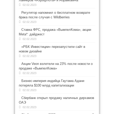
лайнеров «Аэрофлота» и Абрамовича
02.02.2023
Регулятор напомнил о бесплатном возврате
брака после случая с Wildberries
02.02.2023
Ставка ФРС, продажа «ВымпелКома», акции
Meta*: дайджест
02.02.2023
«РБК Инвестиции» перезапустили сайт в
новом дизайне
02.02.2023
Акции Veon взлетели на 23% после новости о
продаже «ВымпелКома»
02.02.2023
Бизнес-империя индийца Гаутама Адани
потеряла $100 млрд капитализации
02.02.2023
Сбербанк открыл продажу наличных дирхамов
ОАЭ
02.02.2023