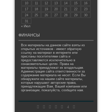
10
11
12
13
14
15
16
17
18
19
20
21
22
23
24
25
26
27
28
29
30
31
« Июл
ФИНАНСЫ
Все материалы на данном сайте взяты из
открытых источников - имеют обратную
ссылку на материал в интернете или
присланы посетителями сайта и
предоставляются исключительно в
ознакомительных целях. Права на
материалы принадлежат их владельцам.
Администрация сайта ответственности за
содержание материала не несет. Если Вы
обнаружили на нашем сайте материалы,
которые нарушают авторские права,
принадлежащие Вам, Вашей компании или
организации, пожалуйста, сообщите нам.