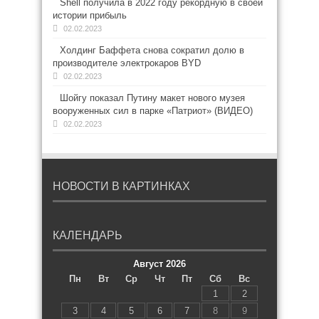
Shell получила в 2022 году рекордную в своей
истории прибыль
02.02.2023
Холдинг Баффета снова сократил долю в
производителе электрокаров BYD
02.02.2023
Шойгу показал Путину макет нового музея
вооруженных сил в парке «Патриот» (ВИДЕО)
02.02.2023
НОВОСТИ В КАРТИНКАХ
КАЛЕНДАРЬ
Август 2026
Пн
Вт
Ср
Чт
Пт
Сб
Вс
1
2
3
4
5
6
7
8
9