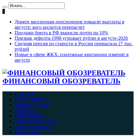
*
Девяти миллионам пенсионеров повысят выплаты в
августе: кого коснется перерасчет
Продажи брюта в РФ выросли почти на 10%
Призрак дефолта-1998 угрожает рублю в августе-2026
Средняя пенсия по старости в России превысила 27 тыс.
рублей
Новые в сфере ЖКХ: платежные квитанции изменят в
августе
ФИНАНСОВЫЙ ОБОЗРЕВАТЕЛЬ
Главная
ЭКОНОМИКА
ИНВЕСТИЦИИ
ФОРЕКС
КОМПАНИИ
НЕДВИЖИМОСТЬ
Обратная связь
Карта сайта