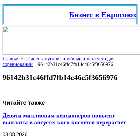
Бизнес в Евросоюзе
Главная
»
cTrader запускает пробные проп-счета для
соревнований
»
96142b31c46ffd7fb14c46c5f3656976
96142b31c46ffd7fb14c46c5f3656976
Читайте также
Девяти миллионам пенсионеров повысят
выплаты в августе: кого коснется перерасчет
08.08.2026