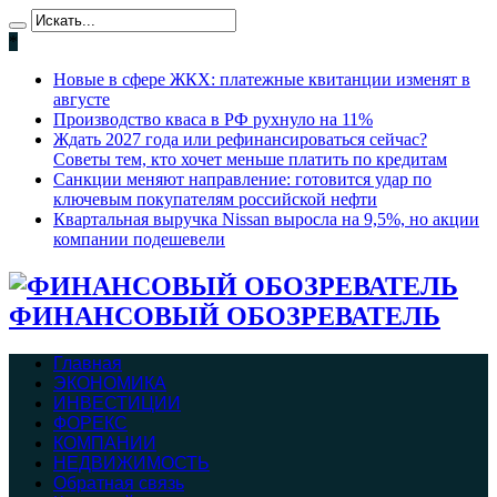
*
Новые в сфере ЖКХ: платежные квитанции изменят в
августе
Производство кваса в РФ рухнуло на 11%
Ждать 2027 года или рефинансироваться сейчас?
Советы тем, кто хочет меньше платить по кредитам
Санкции меняют направление: готовится удар по
ключевым покупателям российской нефти
Квартальная выручка Nissan выросла на 9,5%, но акции
компании подешевели
ФИНАНСОВЫЙ ОБОЗРЕВАТЕЛЬ
Главная
ЭКОНОМИКА
ИНВЕСТИЦИИ
ФОРЕКС
КОМПАНИИ
НЕДВИЖИМОСТЬ
Обратная связь