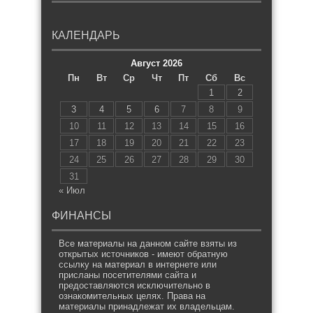
КАЛЕНДАРЬ
Август 2026
Пн
Вт
Ср
Чт
Пт
Сб
Вс
1
2
3
4
5
6
7
8
9
10
11
12
13
14
15
16
17
18
19
20
21
22
23
24
25
26
27
28
29
30
31
« Июл
ФИНАНСЫ
Все материалы на данном сайте взяты из
открытых источников - имеют обратную
ссылку на материал в интернете или
присланы посетителями сайта и
предоставляются исключительно в
ознакомительных целях. Права на
материалы принадлежат их владельцам.