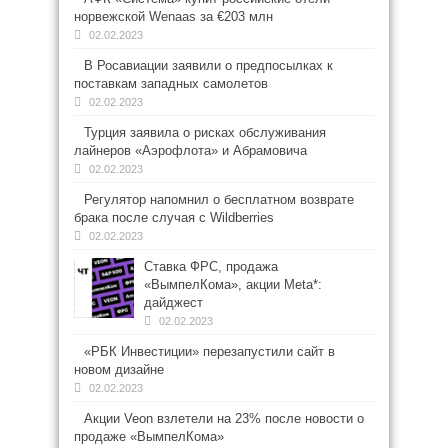
норвежской Wenaas за €203 млн
02.02.2023
В Росавиации заявили о предпосылках к
поставкам западных самолетов
02.02.2023
Турция заявила о рисках обслуживания
лайнеров «Аэрофлота» и Абрамовича
02.02.2023
Регулятор напомнил о бесплатном возврате
брака после случая с Wildberries
02.02.2023
Ставка ФРС, продажа
«ВымпелКома», акции Meta*:
дайджест
02.02.2023
«РБК Инвестиции» перезапустили сайт в
новом дизайне
02.02.2023
Акции Veon взлетели на 23% после новости о
продаже «ВымпелКома»