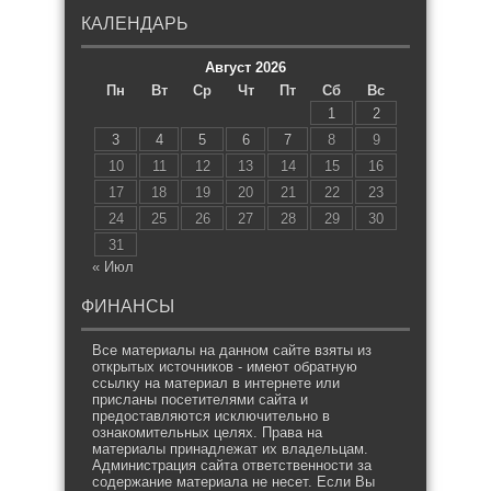
КАЛЕНДАРЬ
Август 2026
Пн
Вт
Ср
Чт
Пт
Сб
Вс
1
2
3
4
5
6
7
8
9
10
11
12
13
14
15
16
17
18
19
20
21
22
23
24
25
26
27
28
29
30
31
« Июл
ФИНАНСЫ
Все материалы на данном сайте взяты из
открытых источников - имеют обратную
ссылку на материал в интернете или
присланы посетителями сайта и
предоставляются исключительно в
ознакомительных целях. Права на
материалы принадлежат их владельцам.
Администрация сайта ответственности за
содержание материала не несет. Если Вы