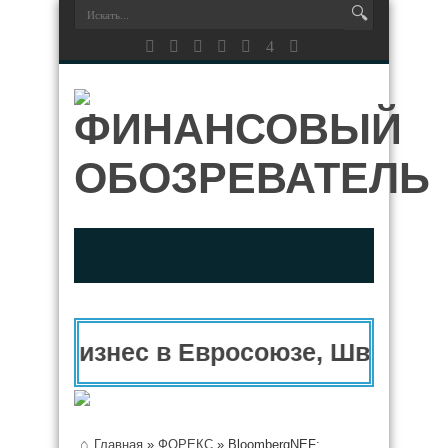
Бизнес в Евросоюзе, Швейцари
Главная
»
ФОРЕКС
»
BloombergNEF: