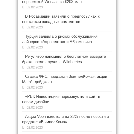
норвежской Wenaas за €203 млн
02.02.2023
В Росавиации заявили о предпосылках к
поставкам западных самолетов
02.02.2023
Турция заявила о рисках обслуживания
лайнеров «Аэрофлота» и Абрамовича
02.02.2023
Регулятор напомнил о бесплатном возврате
брака после случая с Wildberries
02.02.2023
Ставка ФРС, продажа «ВымпелКома», акции
Meta*: дайджест
02.02.2023
«РБК Инвестиции» перезапустили сайт в
новом дизайне
02.02.2023
Акции Veon взлетели на 23% после новости о
продаже «ВымпелКома»
02.02.2023