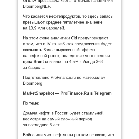
ОПЕК+ превышала квоты, отмечают аналитики
BloombergNEF.
Что касается нефтепродуктов, то здесь запасы
превышают среднее пятилетнее значение
на 13,9 млн баррелей.
На этом фоне аналитики Citi предупреждают
о том, что в IV кв. избыток предложения будет
оказывать более выраженный эффект
на нефтяной рынок, вследствие чего средняя
цена Brent
снизился на 4,5% кв/кв до $63
за баррель.
Подготовлено ProFinance.ru по материалам
Bloomberg
MarketSnapshot — ProFinance.Ru в Telegram
По теме:
Добыча нефти в России будет стабильной,
несмотря на самый сложный период
за последние 5 лет
Война или мир: нефтяным рынкам неважно, что