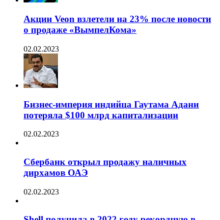
Акции Veon взлетели на 23% после новости
о продаже «ВымпелКома»
02.02.2023
Бизнес-империя индийца Гаутама Адани
потеряла $100 млрд капитализации
02.02.2023
Сбербанк открыл продажу наличных
дирхамов ОАЭ
02.02.2023
Shell получила в 2022 году рекордную в