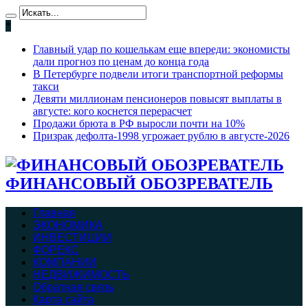
*
Главный удар по кошелькам еще впереди: экономисты
дали прогноз по ценам до конца года
В Петербурге подвели итоги транспортной реформы
такси
Девяти миллионам пенсионеров повысят выплаты в
августе: кого коснется перерасчет
Продажи брюта в РФ выросли почти на 10%
Призрак дефолта-1998 угрожает рублю в августе-2026
ФИНАНСОВЫЙ ОБОЗРЕВАТЕЛЬ
Главная
ЭКОНОМИКА
ИНВЕСТИЦИИ
ФОРЕКС
КОМПАНИИ
НЕДВИЖИМОСТЬ
Обратная связь
Карта сайта