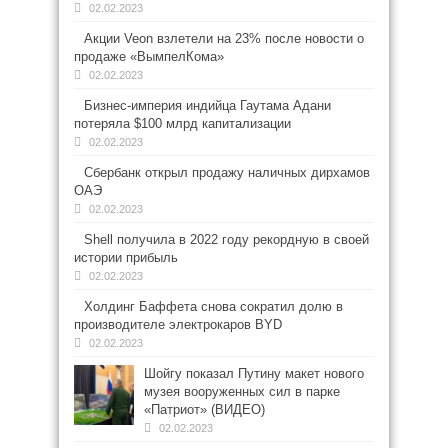
02.02.2023
Акции Veon взлетели на 23% после новости о
продаже «ВымпелКома»
02.02.2023
Бизнес-империя индийца Гаутама Адани
потеряла $100 млрд капитализации
02.02.2023
Сбербанк открыл продажу наличных дирхамов
ОАЭ
02.02.2023
Shell получила в 2022 году рекордную в своей
истории прибыль
02.02.2023
Холдинг Баффета снова сократил долю в
производителе электрокаров BYD
02.02.2023
Шойгу показал Путину макет нового
музея вооруженных сил в парке
«Патриот» (ВИДЕО)
02.02.2023