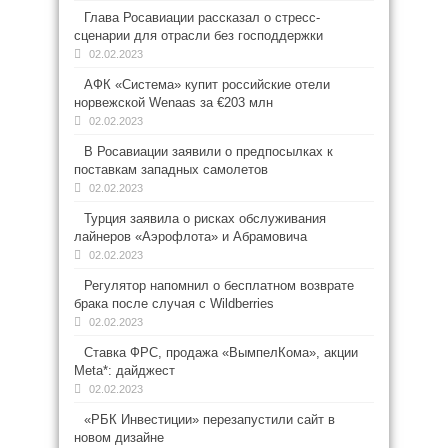
Глава Росавиации рассказал о стресс-
сценарии для отрасли без господдержки
02.02.2023
АФК «Система» купит российские отели
норвежской Wenaas за €203 млн
02.02.2023
В Росавиации заявили о предпосылках к
поставкам западных самолетов
02.02.2023
Турция заявила о рисках обслуживания
лайнеров «Аэрофлота» и Абрамовича
02.02.2023
Регулятор напомнил о бесплатном возврате
брака после случая с Wildberries
02.02.2023
Ставка ФРС, продажа «ВымпелКома», акции
Meta*: дайджест
02.02.2023
«РБК Инвестиции» перезапустили сайт в
новом дизайне