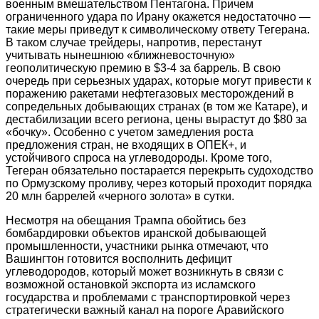
военным вмешательством Пентагона. Причем
ограниченного удара по Ирану окажется недостаточно —
такие меры приведут к символическому ответу Тегерана.
В таком случае трейдеры, напротив, перестанут
учитывать нынешнюю «ближневосточную»
геополитическую премию в $3-4 за баррель. В свою
очередь при серьезных ударах, которые могут привести к
поражению ракетами нефтегазовых месторождений в
сопредельных добывающих странах (в том же Катаре), и
дестабилизации всего региона, цены вырастут до $80 за
«бочку». Особенно с учетом замедления роста
предложения стран, не входящих в ОПЕК+, и
устойчивого спроса на углеводороды. Кроме того,
Тегеран обязательно постарается перекрыть судоходство
по Ормузскому проливу, через который проходит порядка
20 млн баррелей «черного золота» в сутки.
Несмотря на обещания Трампа обойтись без
бомбардировки объектов иранской добывающей
промышленности, участники рынка отмечают, что
Вашингтон готовится восполнить дефицит
углеводородов, который может возникнуть в связи с
возможной остановкой экспорта из исламского
государства и проблемами с транспортировкой через
стратегически важный канал на пороге Аравийского