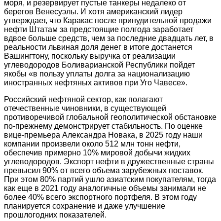
моря, и резервирует пустые танкеры недалеко от
берегов Венесуэлы. И хотя американский лидер
утверждает, что Каракас после принудительной продажи
нефти Штатам за предстоящие полгода заработает
вдвое больше средств, чем за последние двадцать лет, в
реальности львиная доля денег в итоге достанется
Вашингтону, поскольку выручка от реализации
углеводородов Боливарианской Республики пойдет
якобы «в пользу уплаты долга за национализацию
иностранных нефтяных активов при Уго Чавесе».
Российский нефтяной сектор, как полагают
отечественные чиновники, в существующей
противоречивой глобальной геополитической обстановке
по-прежнему демонстрирует стабильность. По оценке
вице-премьера Александра Новака, в 2025 году наши
компании произвели около 512 млн тонн нефти,
обеспечив примерно 10% мировой добычи жидких
углеводородов. Экспорт нефти в дружественные страны
превысил 90% от всего объема зарубежных поставок.
При этом 80% партий ушло азиатским покупателям, тогда
как еще в 2021 году аналогичные объемы занимали не
более 40% всего экспортного портфеля. В этом году
планируется сохранение и даже улучшение
прошлогодних показателей.