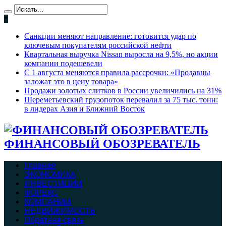
*
Санкции меняют направление: готовится удар по
ключевым покупателям российской нефти
Квартальная выручка Nissan выросла на 9,5%, но акции
компании подешевели
С 1 августа меняются правила рассрочки: «Продавцы
заложат это в цену товара»
Продажи золотых слитков в России увеличились на 31%
Шереметьевский грузопоток перевалил за 75 тыс. тонн:
в лидерах Азия и Ближний Восток
ФИНАНСОВЫЙ ОБОЗРЕВАТЕЛЬ
Главная
ЭКОНОМИКА
ИНВЕСТИЦИИ
ФОРЕКС
КОМПАНИИ
НЕДВИЖИМОСТЬ
Обратная связь