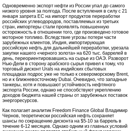
Одновременно экспорт нефти из России упал до самого
низкого уровня за полгода. После вступления в силу с 21
января запрета ЕС на импорт продуктов переработки
российских углеводородов, поставляемых из третьих
стран, импортеры стали проявлять повышенную
осторожность в отношении того, где произведено готовое
моторное топливо. Вследствие угрозы потери части
зарубежных клиентов, Индия, импортирующая
российскую нефть для дальнейшей переработки, урезала
закупки нашего «черного золота» на 620 тыс. баррелей в
день, переориентировавшись на сырье из ОАЭ. Разворот
Нью-Дели в сторону арабского сырья привел к тому, что
торговый дисконт Urals на индийских сбытовых
площадках подрос уже не только к североморскому Brent,
но и к ближневосточному Dubai. Очевидно, что западные
танкеры, хотя и повышают устойчивость нефтяного
экспорта России, однако не способствуют укреплению
доходов бюджета нашей страны от зарубежных поставок
энергоресурсов.
Как полагает аналитик Freedom Finance Global Владимир
Чернов, теоретически российская нефть сохраняет
шансы по сокращению дисконта на $5-10 за баррель в
течение 6-12 месяцев. Однако одним из главных условий