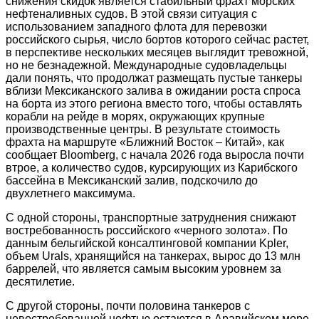
снижения скидок является стабильный фрахт морских
нефтеналивных судов. В этой связи ситуация с
использованием западного флота для перевозки
российского сырья, число бортов которого сейчас растет,
в перспективе нескольких месяцев выглядит тревожной,
но не безнадежной. Международные судовладельцы
дали понять, что продолжат размещать пустые танкеры
вблизи Мексиканского залива в ожидании роста спроса
на борта из этого региона вместо того, чтобы оставлять
корабли на рейде в морях, окружающих крупные
производственные центры. В результате стоимость
фрахта на маршруте «Ближний Восток – Китай», как
сообщает Bloomberg, с начала 2026 года выросла почти
втрое, а количество судов, курсирующих из Карибского
бассейна в Мексиканский залив, подскочило до
двухлетнего максимума.
С одной стороны, транспортные затруднения снижают
востребованность российского «черного золота». По
данным бельгийской консалтинговой компании Kpler,
объем Urals, хранящийся на танкерах, вырос до 13 млн
баррелей, что является самым высоким уровнем за
десятилетие.
С другой стороны, почти половина танкеров с
невостребованной нефтью остаются в Аравийском море,