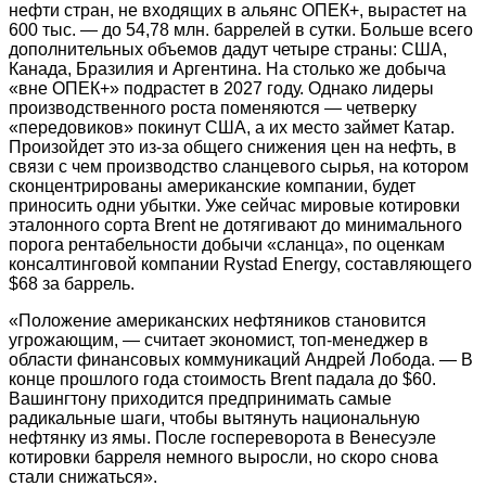
нефти стран, не входящих в альянс ОПЕК+, вырастет на
600 тыс. — до 54,78 млн. баррелей в сутки. Больше всего
дополнительных объемов дадут четыре страны: США,
Канада, Бразилия и Аргентина. На столько же добыча
«вне ОПЕК+» подрастет в 2027 году. Однако лидеры
производственного роста поменяются — четверку
«передовиков» покинут США, а их место займет Катар.
Произойдет это из-за общего снижения цен на нефть, в
связи с чем производство сланцевого сырья, на котором
сконцентрированы американские компании, будет
приносить одни убытки. Уже сейчас мировые котировки
эталонного сорта Brent не дотягивают до минимального
порога рентабельности добычи «сланца», по оценкам
консалтинговой компании Rystad Energy, составляющего
$68 за баррель.
«Положение американских нефтяников становится
угрожающим, — считает экономист, топ-менеджер в
области финансовых коммуникаций Андрей Лобода. — В
конце прошлого года стоимость Brent падала до $60.
Вашингтону приходится предпринимать самые
радикальные шаги, чтобы вытянуть национальную
нефтянку из ямы. После госпереворота в Венесуэле
котировки барреля немного выросли, но скоро снова
стали снижаться».