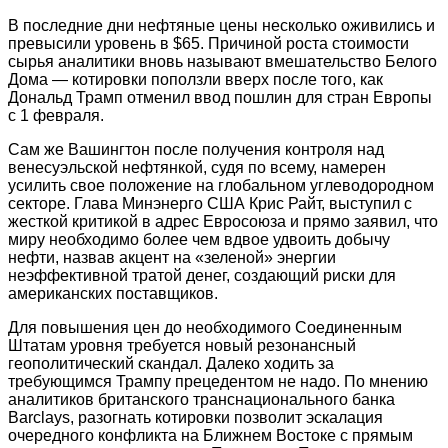
В последние дни нефтяные цены несколько оживились и
превысили уровень в $65. Причиной роста стоимости
сырья аналитики вновь называют вмешательство Белого
Дома — котировки поползли вверх после того, как
Дональд Трамп отменил ввод пошлин для стран Европы
с 1 февраля.
Сам же Вашингтон после получения контроля над
венесуэльской нефтянкой, судя по всему, намерен
усилить свое положение на глобальном углеводородном
секторе. Глава Минэнерго США Крис Райт, выступил с
жесткой критикой в адрес Евросоюза и прямо заявил, что
миру необходимо более чем вдвое удвоить добычу
нефти, назвав акцент на «зеленой» энергии
неэффективной тратой денег, создающий риски для
американских поставщиков.
Для повышения цен до необходимого Соединенным
Штатам уровня требуется новый резонансный
геополитический скандал. Далеко ходить за
требующимся Трампу прецедентом не надо. По мнению
аналитиков британского транснационального банка
Ваrсlауs, разогнать котировки позволит эскалация
очередного конфликта на Ближнем Востоке с прямым