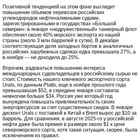
Позитивной тенденцией на этом фоне выглядит
повышение объемов перевозок российских
углеводородов нефтеналивными судами,
зарегистрированными в государствах «Большой
семерки»: в январе «недружественный» танкерный флот
обеспечил около 40% морского экспорта из нашей
страны (около 3 млн баррелей в сутки). В декабре
соответствующая доля западных бортов в аналогичных
российских зарубежных сделках едва превышала 27%, а
в ноябре — не доходила до 25%.
Впрочем, радоваться повышению интереса
международных судовладельцев к российскому сырью не
стоит. Стоимость нашего ключевого экспортного сорта
Urals, по данным Рlаtts, еще в ноябре прошлого года
превышавшая $52, в середине января составила
немногим больше $34. Россия уже который год
вынуждена повышать привлекательность своих
энергоресурсов за счет существенных скидок. В январе
дисконт Urals с поставкой в Китай к Brent вырос до $10 за
баррель. Для сравнения, в августе 2025-го у российской
нефти даже была премия в размере около $1 к цене
североморского сорта, хотя такая ситуация, скорее, была
исключением из правил.