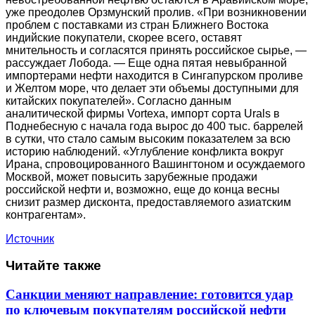
уже преодолев Орзмунский пролив. «При возникновении
проблем с поставками из стран Ближнего Востока
индийские покупатели, скорее всего, оставят
мнительность и согласятся принять российское сырье, —
рассуждает Лобода. — Еще одна пятая невыбранной
импортерами нефти находится в Сингапурском проливе
и Желтом море, что делает эти объемы доступными для
китайских покупателей». Согласно данным
аналитической фирмы Vortexa, импорт сорта Urals в
Поднебесную с начала года вырос до 400 тыс. баррелей
в сутки, что стало самым высоким показателем за всю
историю наблюдений. «Углубление конфликта вокруг
Ирана, спровоцированного Вашингтоном и осуждаемого
Москвой, может повысить зарубежные продажи
российской нефти и, возможно, еще до конца весны
снизит размер дисконта, предоставляемого азиатским
контрагентам».
Источник
Читайте также
Санкции меняют направление: готовится удар
по ключевым покупателям российской нефти