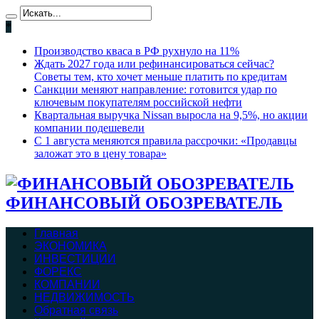
*
Производство кваса в РФ рухнуло на 11%
Ждать 2027 года или рефинансироваться сейчас?
Советы тем, кто хочет меньше платить по кредитам
Санкции меняют направление: готовится удар по
ключевым покупателям российской нефти
Квартальная выручка Nissan выросла на 9,5%, но акции
компании подешевели
С 1 августа меняются правила рассрочки: «Продавцы
заложат это в цену товара»
ФИНАНСОВЫЙ ОБОЗРЕВАТЕЛЬ
Главная
ЭКОНОМИКА
ИНВЕСТИЦИИ
ФОРЕКС
КОМПАНИИ
НЕДВИЖИМОСТЬ
Обратная связь