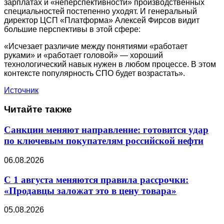
зарплатах и «неперспективности» производственных
специальностей постепенно уходят. И генеральный
директор ЦСП «Платформа» Алексей Фирсов видит
большие перспективы в этой сфере:
«Исчезает различие между понятиями «работает
руками» и «работает головой» — хороший
технологический навык нужен в любом процессе. В этом
контексте популярность СПО будет возрастать».
Источник
Читайте также
Санкции меняют направление: готовится удар
по ключевым покупателям российской нефти
06.08.2026
С 1 августа меняются правила рассрочки:
«Продавцы заложат это в цену товара»
05.08.2026