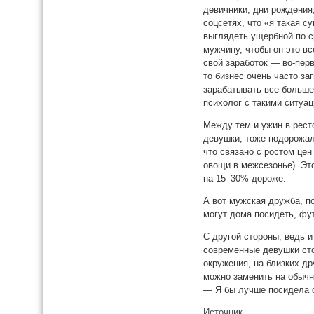
девичники, дни рождения
соцсетях, что «я такая с
выглядеть ущербной по с
мужчину, чтобы он это в
свой заработок — во-перв
то бизнес очень часто за
зарабатывать все больше
психолог с такими ситуа
Между тем и ужин в рест
девушки, тоже подорожал
что связано с ростом цен
овощи в межсезонье). Эт
на 15–30% дороже.
А вот мужская дружба, п
могут дома посидеть, ф
С другой стороны, ведь и
современные девушки сто
окружения, на близких др
можно заменить на обычн
— Я бы лучше посидела с
Источник