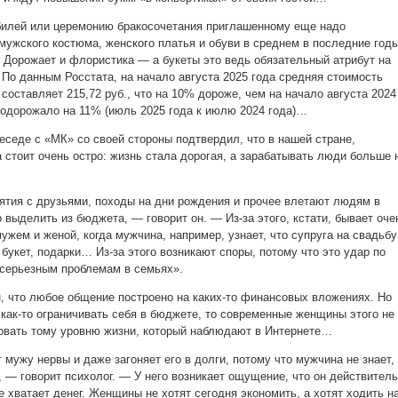
билей или церемонию бракосочетания приглашенному еще надо
 мужского костюма, женского платья и обуви в среднем в последние год
 Дорожает и флористика — а букеты это ведь обязательный атрибут на
 По данным Росстата, на начало августа 2025 года средняя стоимость
 составляет 215,72 руб., что на 10% дороже, чем на начало августа 2024
 подорожало на 11% (июль 2025 года к июлю 2024 года)…
еседе с «МК» со своей стороны подтвердил, что в нашей стране,
 стоит очень остро: жизнь стала дорогая, а зарабатывать люди больше 
тия с друзьями, походы на дни рождения и прочее влетают людям в
 выделить из бюджета, — говорит он. — Из-за этого, кстати, бывает оче
жем и женой, когда мужчина, например, узнает, что супруга на свадьбу
букет, подарки… Из-за этого возникают споры, потому что это удар по
 серьезным проблемам в семьях».
, что любое общение построено на каких-то финансовых вложениях. Но
как-то ограничивать себя в бюджете, то современные женщины этого не
твовать тому уровню жизни, который наблюдают в Интернете…
мужу нервы и даже загоняет его в долги, потому что мужчина не знает,
, — говорит психолог. — У него возникает ощущение, что он действител
е хватает денег. Женщины не хотят сегодня экономить, а хотят ходить н