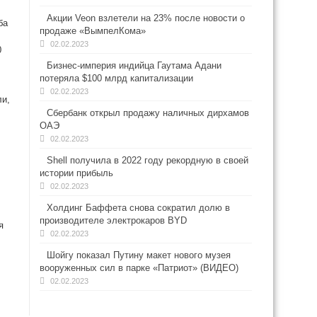
Акции Veon взлетели на 23% после новости о
ба
продаже «ВымпелКома»
02.02.2023
0
Бизнес-империя индийца Гаутама Адани
потеряла $100 млрд капитализации
02.02.2023
ли,
Сбербанк открыл продажу наличных дирхамов
ОАЭ
02.02.2023
Shell получила в 2022 году рекордную в своей
истории прибыль
02.02.2023
Холдинг Баффета снова сократил долю в
производителе электрокаров BYD
я
02.02.2023
Шойгу показал Путину макет нового музея
вооруженных сил в парке «Патриот» (ВИДЕО)
02.02.2023