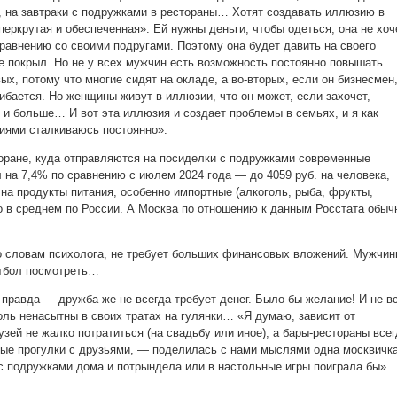
, на завтраки с подружками в рестораны… Хотят создавать иллюзию в
уперкрутая и обеспеченная». Ей нужны деньги, чтобы одеться, она не хоч
равнению со своими подругами. Поэтому она будет давить на своего
се покрыл. Но не у всех мужчин есть возможность постоянно повышать
ых, потому что многие сидят на окладе, а во-вторых, если он бизнесмен
гибается. Но женщины живут в иллюзии, что он может, если захочет,
 и больше… И вот эта иллюзия и создает проблемы в семьях, и я как
циями сталкиваюсь постоянно».
оране, куда отправляются на посиделки с подружками современные
 на 7,4% по сравнению с июлем 2024 года — до 4059 руб. на человека,
 на продукты питания, особенно импортные (алкоголь, рыба, фрукты,
о в среднем по России. А Москва по отношению к данным Росстата обыч
о словам психолога, не требует больших финансовых вложений. Мужчи
утбол посмотреть…
 правда — дружба же не всегда требует денег. Было бы желание! И не в
ль ненасытны в своих тратах на гулянки… «Я думаю, зависит от
узей не жалко потратиться (на свадьбу или иное), а бары-рестораны все
ые прогулки с друзьями, — поделилась с нами мыслями одна москвичка
 подружками дома и потрындела или в настольные игры поиграла бы».