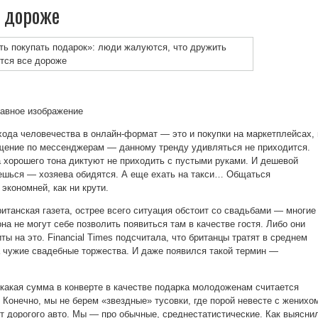
е дороже
лавное изображение
хода человечества в онлайн-формат — это и покупки на маркетплейсах, 
бщение по мессенджерам — данному тренду удивляться не приходится.
 хорошего тона диктуют не приходить с пустыми руками. И дешевой
ешься — хозяева обидятся. А еще ехать на такси… Общаться
экономней, как ни крути.
итанская газета, острее всего ситуация обстоит со свадьбами — многие
а не могут себе позволить появиться там в качестве гостя. Либо они
 на это. Financial Times подсчитала, что британцы тратят в среднем
на чужие свадебные торжества. И даже появился такой термин —
 какая сумма в конверте в качестве подарка молодоженам считается
 Конечно, мы не берем «звездные» тусовки, где порой невесте с женихо
от дорогого авто. Мы — про обычные, среднестатистические. Как выясни