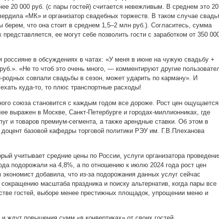
ее 20 000 руб. (с пары гостей) считается невежливым. В среднем это 20
твердила «МК» и организатор свадебных торжеств. В таком случае свадь
ы берем, что она стоит в среднем 1,5–2 млн руб.). Согласитесь, сумма
 представляется, ее могут себе позволить гости с заработком от 350 00
и россияне в обсуждениях в чатах: «У меня в июне на чужую свадьбу +
руб.». «Не то чтоб это очень много, — комментируют другие пользовате
й-родных совпали свадьбы в сезон, может ударить по карману». И
ехать куда-то, то плюс транспортные расходы!
ого союза становится с каждым годом все дороже. Рост цен ощущается
лее выражен в Москве, Санкт-Петербурге и городах-миллионниках, где
уг и товаров премиум-сегмента, а также арендные ставки. Об этом в
доцент базовой кафедры торговой политики РЭУ им. Г.В.Плеханова
орый учитывает средние цены по России, услуги организатора проведени
года подорожали на 4,8%, а по отношению к июлю 2024 года рост цен
м экономист добавила, что из-за подорожания данных услуг сейчас
 сокращению масштаба праздника и поиску альтернатив, когда пары все
стве гостей, выборе менее престижных площадок, упрощении меню и
и ждут повышения сумм «в конвертиках» от своих гостей…