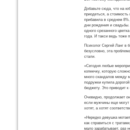
Добавьте сюда, что на ю
приодеться, а стоимость
прибавила в среднем 8%.
дни рождения и свадьбы.
одного срезанного цветка
года. И такси ведь тоже
Психолог Сергей Ланг в б
безусловно, эта проблема
стали.
«Сегодня любые мероприя
копеечку, которую сложно
много скандалов между му
подружки купила дорогой 
бюджету. Это приводит к
Очевидно, продолжает он
если мужчины еще могут 
хотят, а хотят соответс
«Нередко девушка мотает 
как справиться с тратами
мало зарабатывает, раз н