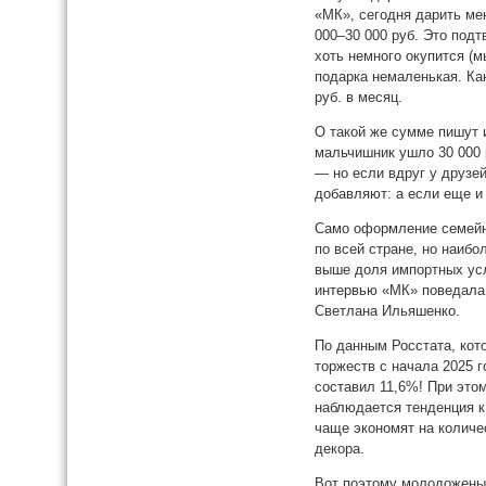
«МК», сегодня дарить мен
000–30 000 руб. Это под
хоть немного окупится (м
подарка немаленькая. Как
руб. в месяц.
О такой же сумме пишут 
мальчишник ушло 30 000 
— но если вдруг у друзе
добавляют: а если еще и 
Само оформление семейн
по всей стране, но наибо
выше доля импортных усл
интервью «МК» поведала 
Светлана Ильяшенко.
По данным Росстата, кот
торжеств с начала 2025 
составил 11,6%! При это
наблюдается тенденция к
чаще экономят на количе
декора.
Вот поэтому молодожены 