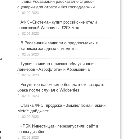
Глава Росавиации рассказал о стресс-
сценарии для отрасли без господдержки
02.02.2023
АФК «Система» купит российские отели
норвежской Wenaas за €203 млн
02.02.2023
В Росавиации заявили о предпосылках к
поставкам западных самолетов
02.02.2023
и
Турция заявила о рисках обслуживания
лайнеров «Аэрофлота» и Абрамовича
02.02.2023
Регулятор напомнил о бесплатном возврате
брака после случая с Wildberries
02.02.2023
Ставка ФРС, продажа «ВымпелКома», акции
Meta*: дайджест
02.02.2023
«РБК Инвестиции» перезапустили сайт в
м
новом дизайне
л
02.02.2023