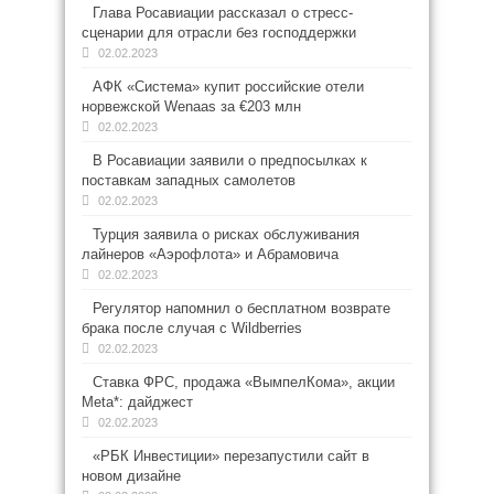
Глава Росавиации рассказал о стресс-
сценарии для отрасли без господдержки
02.02.2023
АФК «Система» купит российские отели
норвежской Wenaas за €203 млн
02.02.2023
В Росавиации заявили о предпосылках к
поставкам западных самолетов
02.02.2023
Турция заявила о рисках обслуживания
лайнеров «Аэрофлота» и Абрамовича
02.02.2023
Регулятор напомнил о бесплатном возврате
брака после случая с Wildberries
02.02.2023
Ставка ФРС, продажа «ВымпелКома», акции
Meta*: дайджест
02.02.2023
«РБК Инвестиции» перезапустили сайт в
новом дизайне