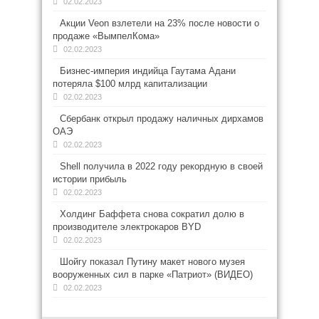
02.02.2023
Акции Veon взлетели на 23% после новости о
продаже «ВымпелКома»
02.02.2023
Бизнес-империя индийца Гаутама Адани
потеряла $100 млрд капитализации
02.02.2023
Сбербанк открыл продажу наличных дирхамов
ОАЭ
02.02.2023
Shell получила в 2022 году рекордную в своей
истории прибыль
02.02.2023
Холдинг Баффета снова сократил долю в
производителе электрокаров BYD
02.02.2023
Шойгу показал Путину макет нового музея
вооруженных сил в парке «Патриот» (ВИДЕО)
02.02.2023