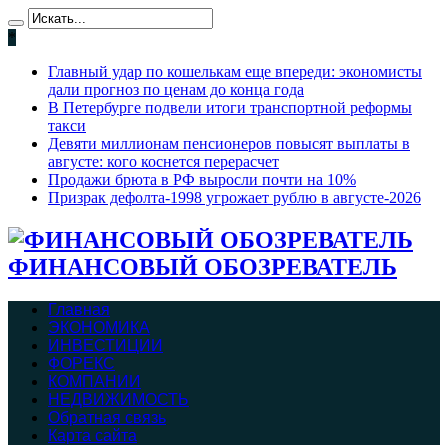
*
Главный удар по кошелькам еще впереди: экономисты
дали прогноз по ценам до конца года
В Петербурге подвели итоги транспортной реформы
такси
Девяти миллионам пенсионеров повысят выплаты в
августе: кого коснется перерасчет
Продажи брюта в РФ выросли почти на 10%
Призрак дефолта-1998 угрожает рублю в августе-2026
ФИНАНСОВЫЙ ОБОЗРЕВАТЕЛЬ
Главная
ЭКОНОМИКА
ИНВЕСТИЦИИ
ФОРЕКС
КОМПАНИИ
НЕДВИЖИМОСТЬ
Обратная связь
Карта сайта